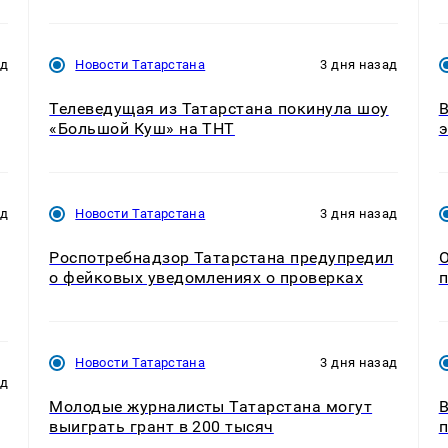
ад
Новости Татарстана
3 дня назад
Телеведущая из Татарстана покинула шоу
В
«Большой Куш» на ТНТ
э
ад
Новости Татарстана
3 дня назад
Роспотребнадзор Татарстана предупредил
О
о фейковых уведомлениях о проверках
п
Новости Татарстана
3 дня назад
ад
Молодые журналисты Татарстана могут
В
выиграть грант в 200 тысяч