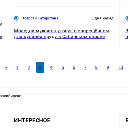
Новости Татарстана
3 дня назад
ад
Молодой мужчина утонул в запрещённом
В
в
для купания пруду в Сабинском районе
«
1
2
3
4
5
6
7
8
9
10
восибирске
ИНТЕРЕСНОЕ