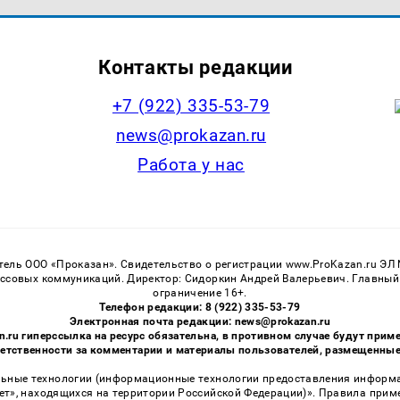
Контакты редакции
+7 (922) 335-53-79
news@prokazan.ru
Работа у нас
тель ООО «Проказан». Cвидетельство о регистрации www.ProKazan.ru ЭЛ
ассовых коммуникаций. Директор: Сидоркин Андрей Валерьевич. Главный
ограничение 16+.
Телефон редакции: 8 (922) 335-53-79
Электронная почта редакции: news@prokazan.ru
n.ru гиперссылка на ресурс обязательна, в противном случае будут пр
ветственности за комментарии и материалы пользователей, размещенные н
ные технологии (информационные технологии предоставления информаци
ет», находящихся на территории Российской Федерации)». Правила прим