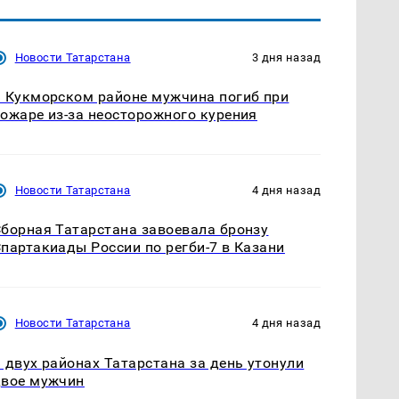
Новости Татарстана
3 дня назад
 Кукморском районе мужчина погиб при
ожаре из-за неосторожного курения
Новости Татарстана
4 дня назад
борная Татарстана завоевала бронзу
партакиады России по регби-7 в Казани
Новости Татарстана
4 дня назад
 двух районах Татарстана за день утонули
двое мужчин