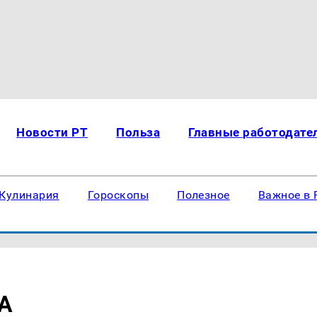
Новости РТ
Польза
Главные работодате
Кулинария
Гороскопы
Полезное
Важное в 
А