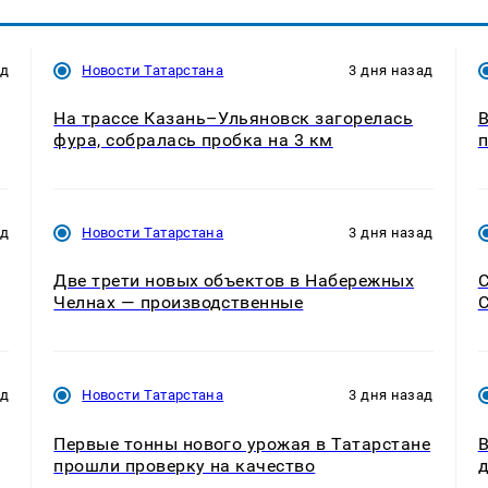
ад
Новости Татарстана
3 дня назад
На трассе Казань–Ульяновск загорелась
В
фура, собралась пробка на 3 км
п
ад
Новости Татарстана
3 дня назад
Две трети новых объектов в Набережных
С
Челнах — производственные
С
ад
Новости Татарстана
3 дня назад
Первые тонны нового урожая в Татарстане
В
прошли проверку на качество