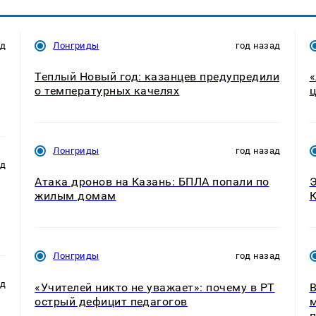
ад
Лонгриды
год назад
Теплый Новый год: казанцев предупредили
«
о температурных качелях
ц
Лонгриды
год назад
ад
Атака дронов на Казань: БПЛА попали по
Э
жилым домам
К
Лонгриды
год назад
ад
«Учителей никто не уважает»: почему в РТ
В
острый дефицит педагогов
м
п