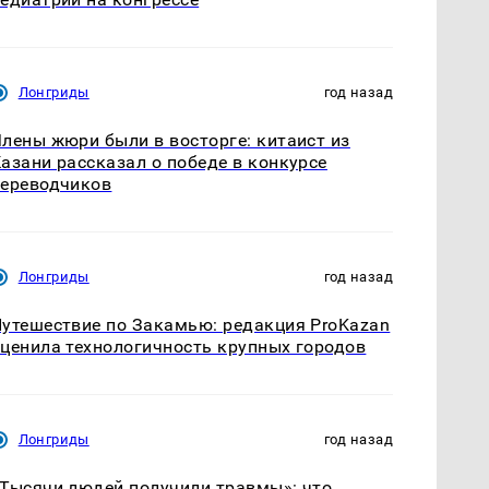
Лонгриды
год назад
лены жюри были в восторге: китаист из
азани рассказал о победе в конкурсе
ереводчиков
Лонгриды
год назад
утешествие по Закамью: редакция ProKazan
ценила технологичность крупных городов
Лонгриды
год назад
Тысячи людей получили травмы»: что