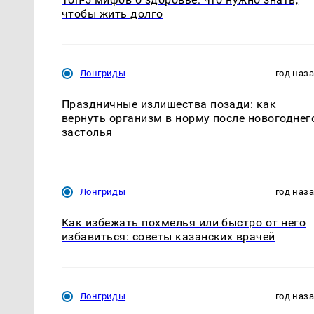
чтобы жить долго
Лонгриды
год наз
Праздничные излишества позади: как
вернуть организм в норму после новогоднег
застолья
Лонгриды
год наз
Как избежать похмелья или быстро от него
избавиться: советы казанских врачей
Лонгриды
год наз