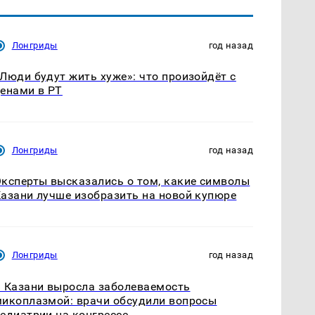
Лонгриды
год назад
Люди будут жить хуже»: что произойдёт с
енами в РТ
Лонгриды
год назад
ксперты высказались о том, какие символы
азани лучше изобразить на новой купюре
Лонгриды
год назад
 Казани выросла заболеваемость
икоплазмой: врачи обсудили вопросы
едиатрии на конгрессе