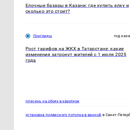
Елочные базары в Казани: где купить елку и
сколько это стоит?
Лонгриды
год наз
Рост тарифов на ЖКХ в Татарстане: какие
изменения затронут жителей с 1 июля 2025
года
плесень на обоях в квартире
установка подвесного потолка в ванной
в Санкт-Петер