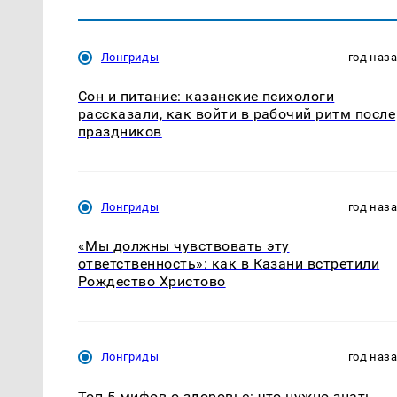
Лонгриды
год наз
Сон и питание: казанские психологи
рассказали, как войти в рабочий ритм после
праздников
Лонгриды
год наз
«Мы должны чувствовать эту
ответственность»: как в Казани встретили
Рождество Христово
Лонгриды
год наз
Топ-5 мифов о здоровье: что нужно знать,