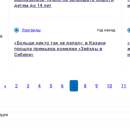
детям до 14 лет
и
Лонгриды
год назад
ад
«Больше никто так не делал»: в Казани
«
прошла премьера комедии «Звёзды в
ж
Сибири»
н
«
2
3
4
5
6
7
8
9
10
11
бурге