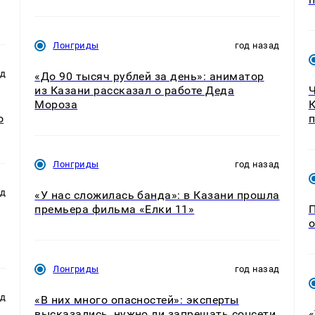
Лонгриды
год назад
ад
«До 90 тысяч рублей за день»: аниматор
из Казани рассказал о работе Деда
Ч
Мороза
К
о
п
Лонгриды
год назад
ад
«У нас сложилась банда»: в Казани прошла
премьера фильма «Елки 11»
П
о
Лонгриды
год назад
ад
«В них много опасностей»: эксперты
высказались, нужно ли запрещать соцсети
«