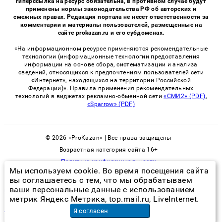
гиперссылка на ресурс обязательна, в противном случае будут
применены нормы законодательства РФ об авторских и
смежных правах. Редакция портала не несет ответственности за
комментарии и материалы пользователей, размещенные на
сайте prokazan.ru и его субдоменах.
«На информационном ресурсе применяются рекомендательные
технологии (информационные технологии предоставления
информации на основе сбора, систематизации и анализа
сведений, относящихся к предпочтениям пользователей сети
«Интернет», находящихся на территории Российской
Федерации)». Правила применения рекомендательных
технологий в виджетах рекламно-обменной сети
«СМИ2» (PDF)
,
«Sparrow» (PDF)
© 2026 «ProKazan» | Все права защищены
Возрастная категория сайта 16+
Политика конфиденциальности
Мы используем cookie. Во время посещения сайта
вы соглашаетесь с тем, что мы обрабатываем
ваши персональные данные с использованием
генератор пара для дезинфекции
метрик Яндекс Метрика, top.mail.ru, LiveInternet.
ведущий мероприятий санкт-петербург
в Санкт-Петербурге
Я согласен