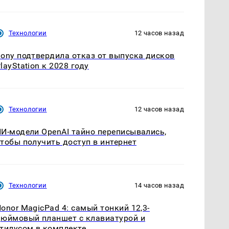
Технологии
12 часов назад
ony подтвердила отказ от выпуска дисков
layStation к 2028 году
Технологии
12 часов назад
И-модели OpenAI тайно переписывались,
тобы получить доступ в интернет
Технологии
14 часов назад
onor MagicPad 4: самый тонкий 12,3-
юймовый планшет с клавиатурой и
тилусом в комплекте