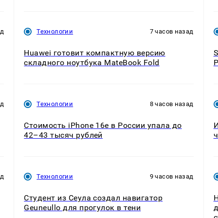
ад
Технологии
7 часов назад
Huawei готовит компактную версию
S
складного ноутбука MateBook Fold
P
ад
Технологии
8 часов назад
Стоимость iPhone 16e в России упала до
И
42–43 тысяч рублей
ч
ад
Технологии
9 часов назад
Студент из Сеула создал навигатор
H
Geuneullo для прогулок в тени
д
с