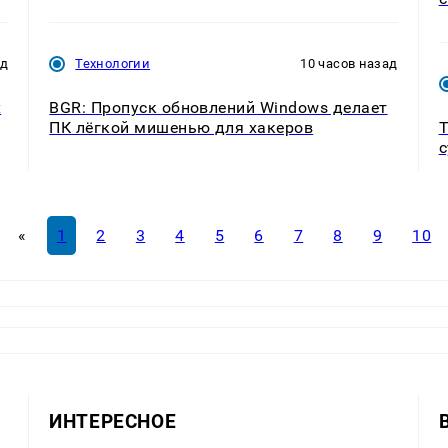
ад
Технологии
10 часов назад
х
BGR: Пропуск обновлений Windows делает
ПК лёгкой мишенью для хакеров
Т
с
«
1
2
3
4
5
6
7
8
9
10
ИНТЕРЕСНОЕ