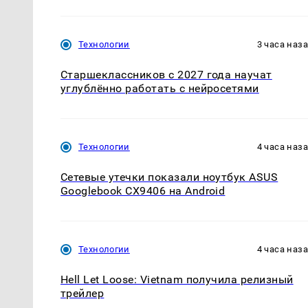
Технологии
3 часа наз
Старшеклассников с 2027 года научат
углублённо работать с нейросетями
Технологии
4 часа наз
Сетевые утечки показали ноутбук ASUS
Googlebook CX9406 на Android
Технологии
4 часа наз
Hell Let Loose: Vietnam получила релизный
трейлер