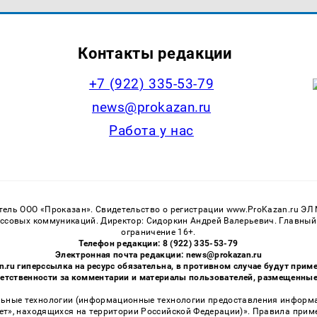
Контакты редакции
+7 (922) 335-53-79
news@prokazan.ru
Работа у нас
тель ООО «Проказан». Cвидетельство о регистрации www.ProKazan.ru ЭЛ
ассовых коммуникаций. Директор: Сидоркин Андрей Валерьевич. Главный
ограничение 16+.
Телефон редакции: 8 (922) 335-53-79
Электронная почта редакции: news@prokazan.ru
n.ru гиперссылка на ресурс обязательна, в противном случае будут пр
ветственности за комментарии и материалы пользователей, размещенные н
ные технологии (информационные технологии предоставления информаци
ет», находящихся на территории Российской Федерации)». Правила прим