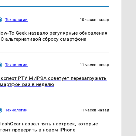
Технологии
10 часов назад
ow-To Geek назвало регулярные обновления
С альтернативой сбросу смартфона
Технологии
11 часов назад
ксперт РТУ МИРЭА советует перезагружать
мартфон раз в неделю
Технологии
11 часов назад
lashGear назвал пять настроек, которые
тоит проверить в новом iPhone