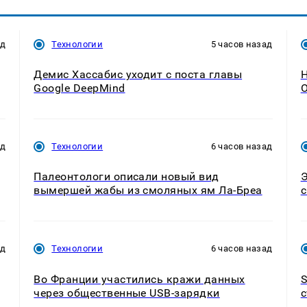
ад
Технологии
5 часов назад
Демис Хассабис уходит с поста главы
H
Google DeepMind
О
ад
Технологии
6 часов назад
Палеонтологи описали новый вид
Э
вымершей жабы из смоляных ям Ла-Бреа
с
ад
Технологии
6 часов назад
Во Франции участились кражи данных
S
через общественные USB-зарядки
с