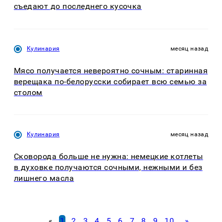
съедают до последнего кусочка
Кулинария
месяц назад
Мясо получается невероятно сочным: старинная
верещака по-белорусски собирает всю семью за
столом
Кулинария
месяц назад
Сковорода больше не нужна: немецкие котлеты
в духовке получаются сочными, нежными и без
лишнего масла
«
1
2
3
4
5
6
7
8
9
10
»