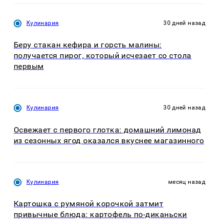
Кулинария
30 дней назад
Беру стакан кефира и горсть малины:
получается пирог, который исчезает со стола
первым
Кулинария
30 дней назад
Освежает с первого глотка: домашний лимонад
из сезонных ягод оказался вкуснее магазинного
Кулинария
месяц назад
Картошка с румяной корочкой затмит
привычные блюда: картофель по-диканьски