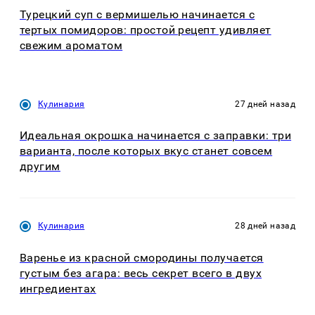
Турецкий суп с вермишелью начинается с
тертых помидоров: простой рецепт удивляет
свежим ароматом
Кулинария
27 дней назад
Идеальная окрошка начинается с заправки: три
варианта, после которых вкус станет совсем
другим
Кулинария
28 дней назад
Варенье из красной смородины получается
густым без агара: весь секрет всего в двух
ингредиентах