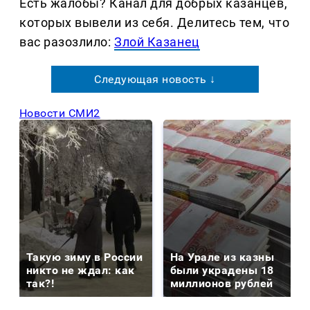
Есть жалобы? Канал для добрых казанцев,
которых вывели из себя. Делитеcь тем, что
вас разозлило:
Злой Казанец
Следующая новость ↓
Новости СМИ2
Такую зиму в России
На Урале из казны
никто не ждал: как
были украдены 18
так?!
миллионов рублей