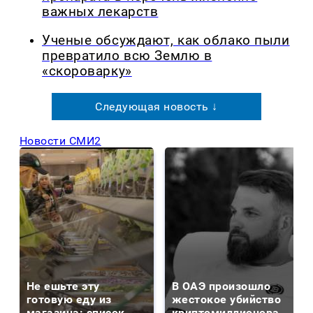
важных лекарств
Ученые обсуждают, как облако пыли
превратило всю Землю в
«скороварку»
Следующая новость ↓
Новости СМИ2
Не ешьте эту
В ОАЭ произошло
готовую еду из
жестокое убийство
магазина: список
криптомиллионера