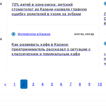
ад
70% детей в зоне риска: детский
стоматолог из Казани назвала главную
ошибку родителей в уходе за зубами
Л
С
К
Интересное в Казани
месяц назад
ад
Как развивать кафе в Казани:
предприниматель рассказал о ситуации с
классическим и поминальным кафе
«
п
ч
«
1
2
3
4
5
6
7
8
9
10