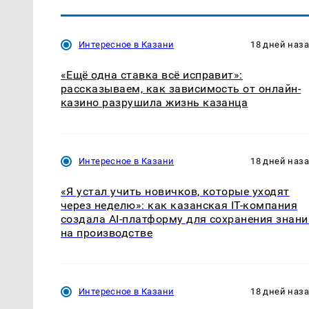
Интересное в Казани
18 дней наз
«Ещё одна ставка всё исправит»:
рассказываем, как зависимость от онлайн-
казино разрушила жизнь казанца
Интересное в Казани
18 дней наз
«Я устал учить новичков, которые уходят
через неделю»: как казанская IT-компания
создала AI-платформу для сохранения знани
на производстве
Интересное в Казани
18 дней наз