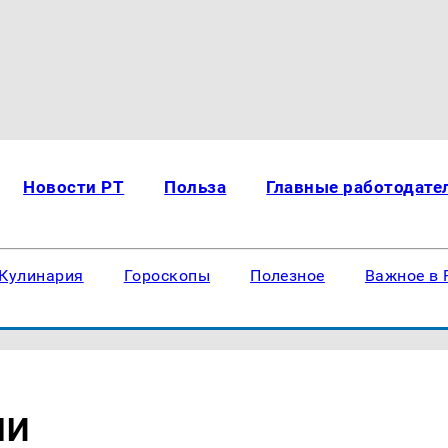
Новости РТ
Польза
Главные работодате
Кулинария
Гороскопы
Полезное
Важное в 
НИ