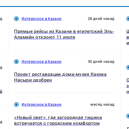
ад
Интересное в Казани
28 дней назад
Прямые рейсы из Казани в египетский Эль-
Ш
Аламейн откроют 11 июля
в
и
Интересное в Казани
30 дней назад
ад
Проект реставрации дома-музея Каюма
Насыри одобрен
О
з
й
н
Интересное в Казани
месяц назад
«Новый свет»: где загородная тишина
ад
встречается с городским комфортом
Д