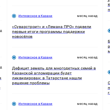
ь
К
п
Интересное в Казани
месяц назад
«Суварстроит» и «Лемана ПРО» подвели
ад
первые итоги программы поддержки
новосёлов
Б
р
м
Интересное в Казани
месяц назад
ад
Дефицит земель для многодетных семей в
Казанской агломерации будет
я
ликвидирован: в Татарстане нашли
решение проблемы
С
е
п
г
Интересное в Казани
месяц назад