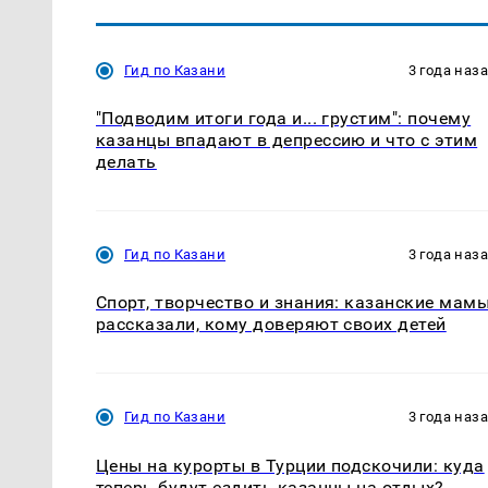
Гид по Казани
3 года наз
"Подводим итоги года и... грустим": почему
казанцы впадают в депрессию и что с этим
делать
Гид по Казани
3 года наз
Спорт, творчество и знания: казанские мам
рассказали, кому доверяют своих детей
Гид по Казани
3 года наз
Цены на курорты в Турции подскочили: куда
теперь будут ездить казанцы на отдых?