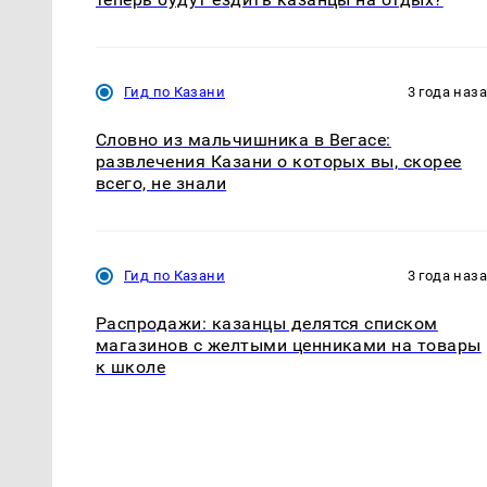
Гид по Казани
3 года наз
Словно из мальчишника в Вегасе:
развлечения Казани о которых вы, скорее
всего, не знали
Гид по Казани
3 года наз
Распродажи: казанцы делятся списком
магазинов с желтыми ценниками на товары
к школе