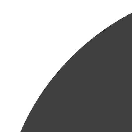
Студия "Be Stretch"
создана для того,
чтобы изменить ваше представление о
здоровье и красоте женского тела. Именно
здесь к вам отнесутся с любовью и заботой
к себе.
Почему стоит посещать студию?
- В студии могут заниматься все, вне
зависимости от возраста и подготовки.
- Занятия проходят в небольших группах, так