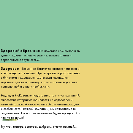
Здоровый образ жизни
помогает нам выполнять
цели и задачи, успешно реализовывать планы и
справляться с трудностями.
Здоровье
- бесценное богатство каждого человека и
всего общества в целом. При встречах и расставаниях
с близкими нам людьми, мы всегда желаем им
хорошего здоровья, потому что это - главное условие
полноценной и счастливой жизни.
Редакция ProKazan.ru подготовила топ-лист компаний,
философия которых основывается на оздоровлении
жителей города. А чтобы узнать об актуальных акциях
и особенностей каждой компании, мы связались с их
создателями. Так нашим читателям будет проще найти
что-то по душе!
Ну что, теперь осталось выбрать, с чего начать?...