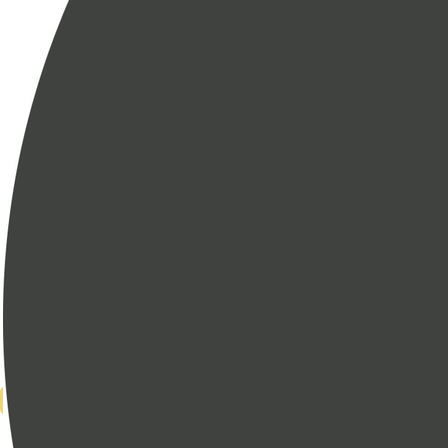
что вам всегда уделят должное внимание.
- Тренеры - сертифицированные и
дипломированные специалисты со знанием
своего дела и наградами КМС и МС.
- Вы можете выбрать удобное для себя
время.
Приходите и убедитесь в этом сами!