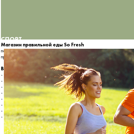
СПОРТ
Магазин правильной еды So Fresh
порадует вас широким ассортиментом
продуктов правильного питания!
Вы можете приобрести:
- Свежевыжатые соки
- Десерты БЕЗ сахара
- Цельнозерновой хлеб
- Полезные перекусы
- Соусы БЕЗ сахара
- БЕЗглютеновая продукция
- Всегда свежие фрукты
- Подарочные наборы и многое другое!