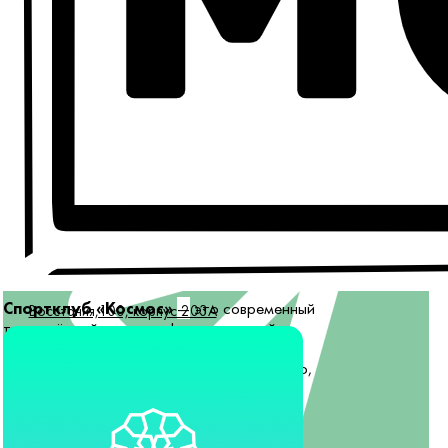
Спортклуб «Космос»
—
это современный
Восстания,100, корпус 203А
тренажёрный зал с профессиональной
боксерский зоной и качественным
оборудованием. Оно тщательно отобрано,
проверено и имеет сертификаты качества.
Спортклуб поддерживает только самые
высокие стандарты сервиса.