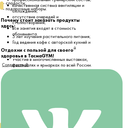
— сладости;
качественная система вентиляции и
— подарочные наборы.
охлаждения;
отсутствие очередей и
Почему стоит заказать продукты
столпотворения;
здесь:
все занятия входят в стоимость
абонемента.
5 лет изучения растительного питания;
Год ведения кафе c авторской кухней и
уникальным интерьером ручной
Отдохни с пользой для своего
работы;
здоровья в ТасмаGYM!
Участие в многочисленных выставках,
фестивалях и ярмарках по всей России.
Солдатская, 8