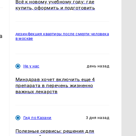
Всё к новому учебному году: где
купить, оформить и подготовить
дезинфекция квартиры после смерти человека
а
в москве
Не у нас
день назад
Минздрав хочет включить еще 4
препарата в перечень жизненно
важных лекарств
Гид по Казани
3 дня назад
Полезные сервисы: решения для