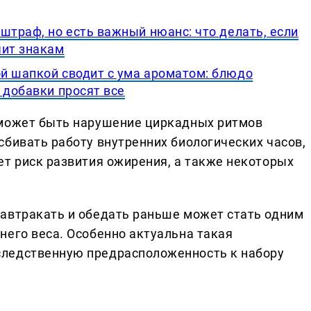
штраф, но есть важный нюанс: что делать, если
чит знакам
й шапкой сводит с ума ароматом: блюдо
 добавки просят все
 может быть нарушение циркадных ритмов
сбивать работу внутренних биологических часов,
ет риск развития ожирения, а также некоторых
автракать и обедать раньше может стать одним
него веса. Особенно актуальна такая
ледственную предрасположенность к набору