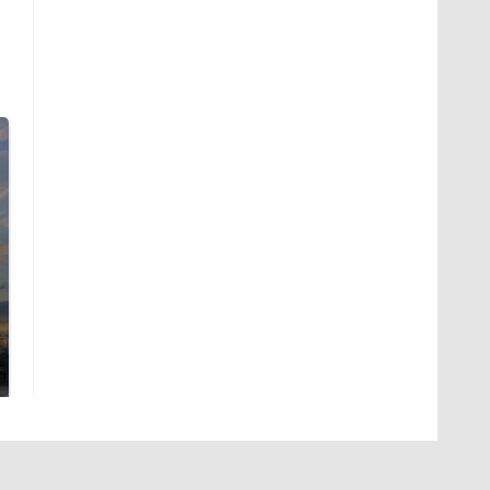
СМИ: В Химках на
полицейскую
В магазинах России
машину напали и
ажиотаж из-за этого
подожгли.
продукта: что купить?