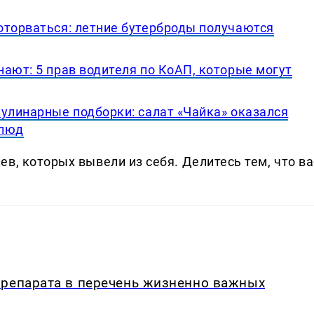
оторваться: летние бутерброды получаются
ают: 5 прав водителя по КоАП, которые могут
кулинарные подборки: салат «Чайка» оказался
блюд
в, которых вывели из себя. Делитеcь тем, что ва
препарата в перечень жизненно важных