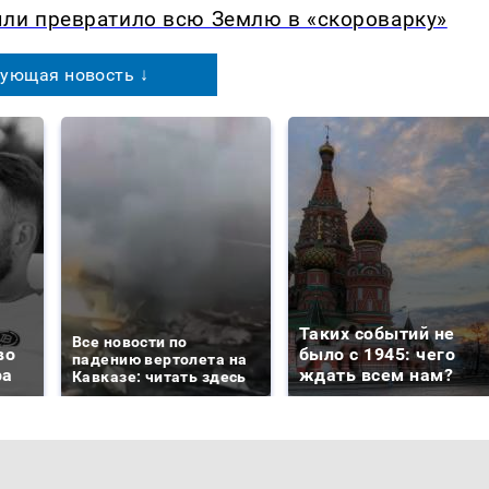
ыли превратило всю Землю в «скороварку»
ующая новость ↓
Таких событий не
Все новости по
во
было с 1945: чего
падению вертолета на
ра
ждать всем нам?
Кавказе: читать здесь