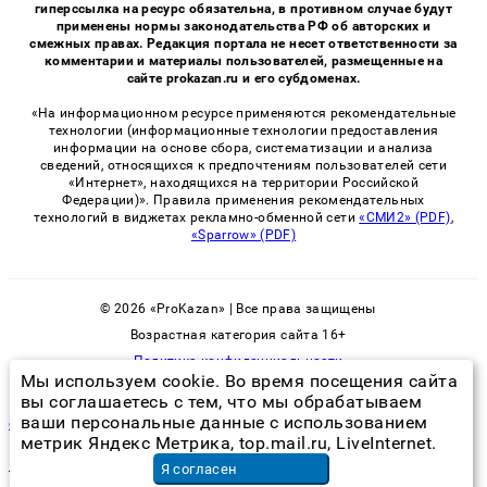
гиперссылка на ресурс обязательна, в противном случае будут
применены нормы законодательства РФ об авторских и
смежных правах. Редакция портала не несет ответственности за
комментарии и материалы пользователей, размещенные на
сайте prokazan.ru и его субдоменах.
«На информационном ресурсе применяются рекомендательные
технологии (информационные технологии предоставления
информации на основе сбора, систематизации и анализа
сведений, относящихся к предпочтениям пользователей сети
«Интернет», находящихся на территории Российской
Федерации)». Правила применения рекомендательных
технологий в виджетах рекламно-обменной сети
«СМИ2» (PDF)
,
«Sparrow» (PDF)
© 2026 «ProKazan» | Все права защищены
Возрастная категория сайта 16+
Политика конфиденциальности
Мы используем cookie. Во время посещения сайта
вы соглашаетесь с тем, что мы обрабатываем
ваши персональные данные с использованием
сколько стоит обработка от тараканов в квартире москва
метрик Яндекс Метрика, top.mail.ru, LiveInternet.
монтаж панелей мдф
в Самаре
Я согласен