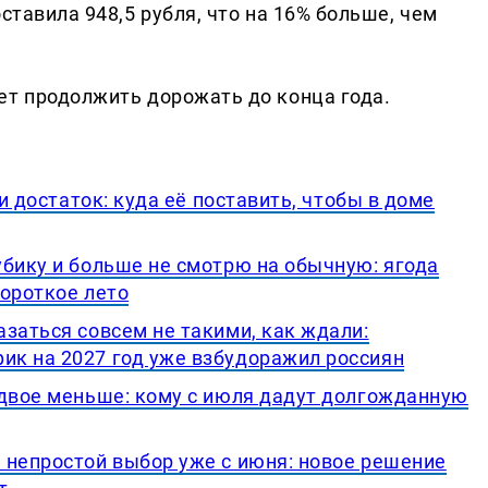
ставила 948,5 рубля, что на 16% больше, чем
ет продолжить дорожать до конца года.
 и достаток: куда её поставить, чтобы в доме
убику и больше не смотрю на обычную: ягода
короткое лето
заться совсем не такими, как ждали:
к на 2027 год уже взбудоражил россиян
вдвое меньше: кому с июля дадут долгожданную
 непростой выбор уже с июня: новое решение