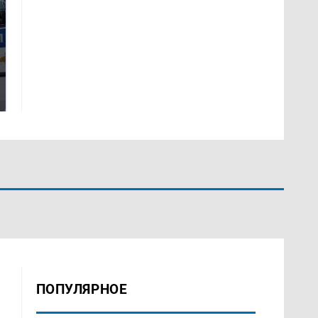
Где будет встреча
Такую зиму в России
президентов США и
никто не ждал: как
России: Европа?
так?!
ПОПУЛЯРНОЕ