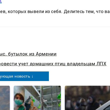
т
в, которых вывели из себя. Делитеcь тем, что ва
ыс. бутылок из Армении
ровести учет домашних птиц владельцам ЛПХ
ующая новость ↓