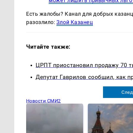
может лишить привычных льго
Есть жалобы? Канал для добрых казанце
разозлило:
Злой Казанец
Читайте также:
ЦРПТ приостановил продажу 70 т
Депутат Гаврилов сообщил, как п
След
Новости СМИ2