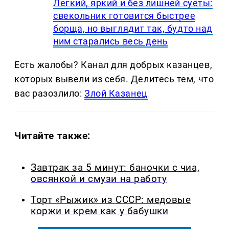
Легкий, яркий и без лишней суеты:
свекольник готовится быстрее
борща, но выглядит так, будто над
ним старались весь день
Есть жалобы? Канал для добрых казанцев,
которых вывели из себя. Делитеcь тем, что
вас разозлило:
Злой Казанец
Читайте также:
Завтрак за 5 минут: баночки с чиа,
овсянкой и смузи на работу
Торт «Рыжик» из СССР: медовые
коржи и крем как у бабушки