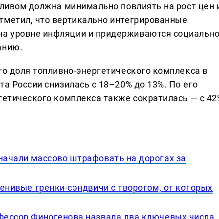
пливом должна минимально повлиять на рост цен 
тметил, что вертикально интегрированные
а уровне инфляции и придерживаются социальн
анию.
то доля топливно-энергетического комплекса в
та России снизилась с 18–20% до 13%. По его
ргетического комплекса также сократилась — с 42
начали массово штрафовать на дорогах за
ленивые гренки-сэндвичи с творогом, от которых
офессор Финогенова назвала два ключевых числа,