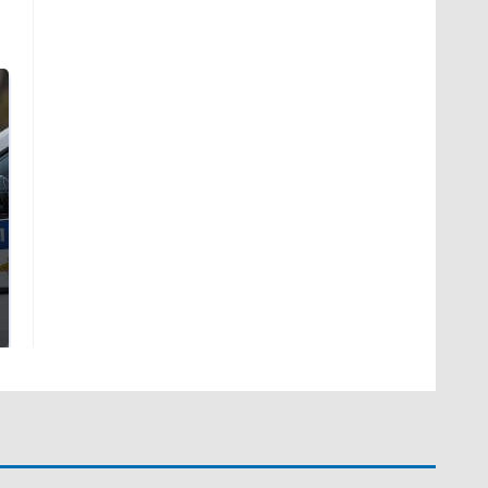
Где будет встреча
Такую зиму в России
президентов США и
никто не ждал: как
России: Европа?
так?!