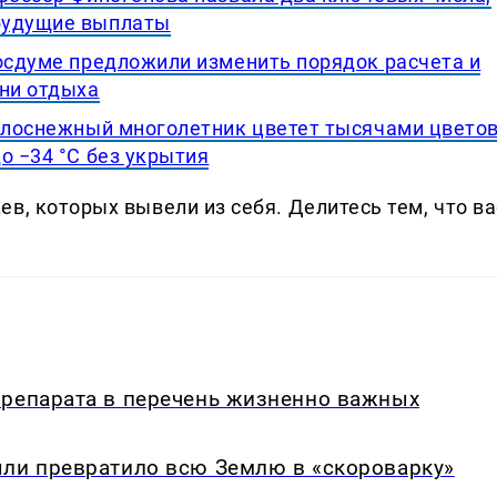
будущие выплаты
Госдуме предложили изменить порядок расчета и
дни отдыха
белоснежный многолетник цветет тысячами цвето
о −34 °C без укрытия
в, которых вывели из себя. Делитеcь тем, что ва
препарата в перечень жизненно важных
ыли превратило всю Землю в «скороварку»