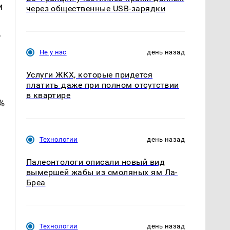
и
через общественные USB-зарядки
о
Не у нас
день назад
Услуги ЖКХ, которые придется
платить даже при полном отсутствии
в квартире
%
Технологии
день назад
Палеонтологи описали новый вид
вымершей жабы из смоляных ям Ла-
Бреа
Технологии
день назад