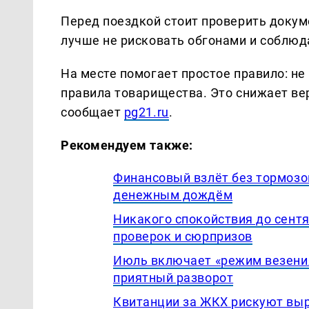
Перед поездкой стоит проверить докуме
лучше не рисковать обгонами и соблюд
На месте помогает простое правило: не
правила товарищества. Это снижает ве
сообщает
pg21.ru
.
Рекомендуем также:
Финансовый взлёт без тормозо
денежным дождём
Никакого спокойствия до сентя
проверок и сюрпризов
Июль включает «режим везения
приятный разворот
Квитанции за ЖКХ рискуют выр