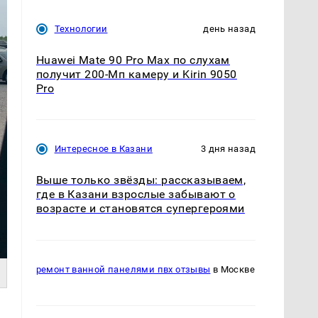
Технологии
день назад
Huawei Mate 90 Pro Max по слухам
получит 200-Мп камеру и Kirin 9050
Pro
Интересное в Казани
3 дня назад
Выше только звёзды: рассказываем,
где в Казани взрослые забывают о
возрасте и становятся супергероями
ремонт ванной панелями пвх отзывы
в Москве