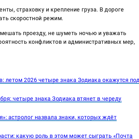
нты, страховку и крепление груза. В дороге
ать скоростной режим.
 мешать проезду, не шуметь ночью и уважать
роятность конфликтов и административных мер,
в: летом 2026 четыре знака Зодиака окажутся по
бря: четыре знака Зодиака втянет в череду
»: астролог назвала знаки, которых ждёт
асти: какую роль в этом может сыграть «Почта