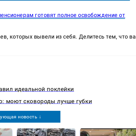
 пенсионерам готовят полное освобождение от
в, которых вывели из себя. Делитеcь тем, что ва
равил идеальной поклейки
ю: моют сковороды лучше губки
ующая новость ↓