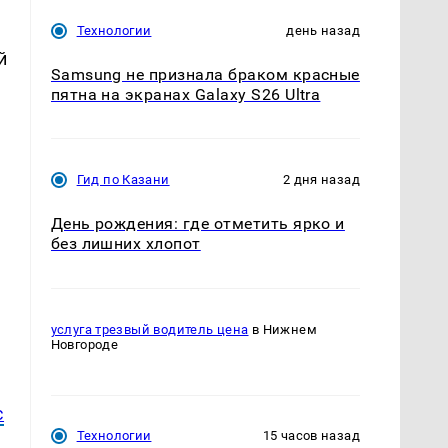
Технологии
день назад
й
Samsung не признала браком красные
пятна на экранах Galaxy S26 Ultra
Гид по Казани
2 дня назад
День рождения: где отметить ярко и
без лишних хлопот
услуга трезвый водитель цена
в Нижнем
Новгороде
с
Технологии
15 часов назад