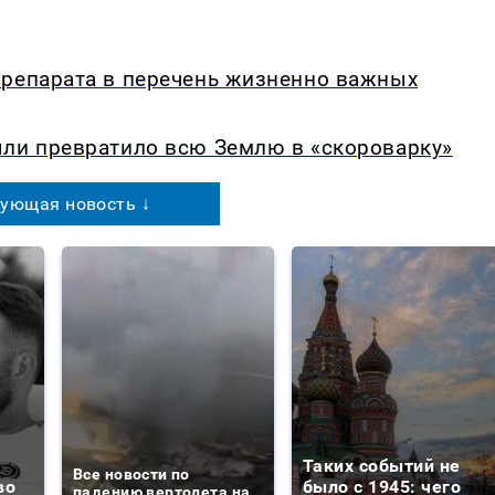
препарата в перечень жизненно важных
ыли превратило всю Землю в «скороварку»
ующая новость ↓
Таких событий не
Все новости по
во
было с 1945: чего
падению вертолета на