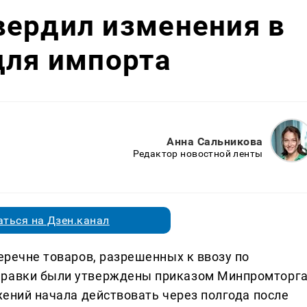
вердил изменения в
для импорта
Анна Сальникова
Редактор новостной ленты
ться на Дзен.канал
перечне товаров, разрешенных к ввозу по
правки были утверждены приказом Минпромторг
ожений начала действовать через полгода после