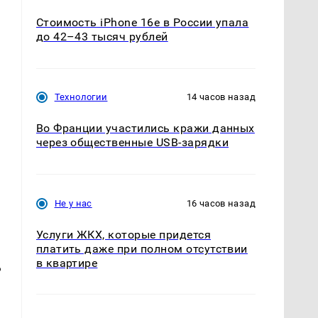
Стоимость iPhone 16e в России упала
до 42–43 тысяч рублей
Технологии
14 часов назад
Во Франции участились кражи данных
через общественные USB-зарядки
Не у нас
16 часов назад
Услуги ЖКХ, которые придется
платить даже при полном отсутствии
в квартире
ь