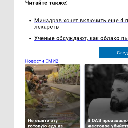
Читайте также:
Минздрав хочет включить еще 4 
лекарств
Ученые обсуждают, как облако п
След
Новости СМИ2
Не ешьте эту
В ОАЭ произошло
готовую еду из
жестокое убийст