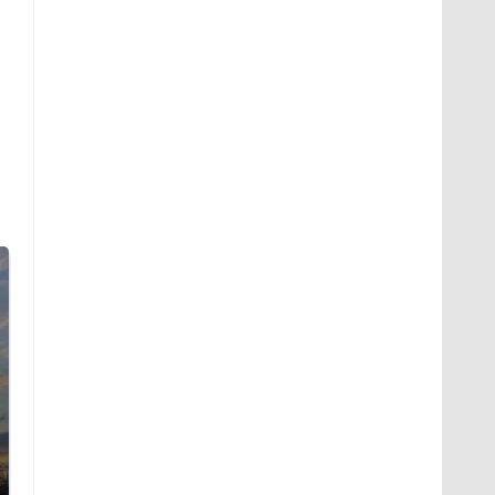
СМИ: В Химках на
полицейскую
В магазинах России
машину напали и
ажиотаж из-за этого