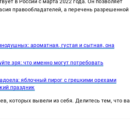
ует в России с марта 2022 года. Он позволяет
асия правообладателей, а перечень разрешенной
внодушных: ароматная, густая и сытная, она
уйте зря: что именно могут потребовать
адоела: яблочный пирог с грецкими орехами
кий праздник
в, которых вывели из себя. Делитеcь тем, что ва