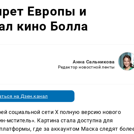
прет Европы и
ал кино Болла
Анна Сальникова
Редактор новостной ленты
ться на Дзен.канал
ей социальной сети X полную версию нового
н-мститель». Картина стала доступна для
платформы, где за аккаунтом Маска следят боле