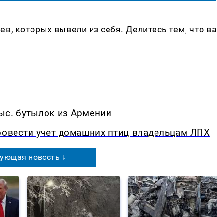
в, которых вывели из себя. Делитеcь тем, что ва
ыс. бутылок из Армении
ровести учет домашних птиц владельцам ЛПХ
ующая новость ↓