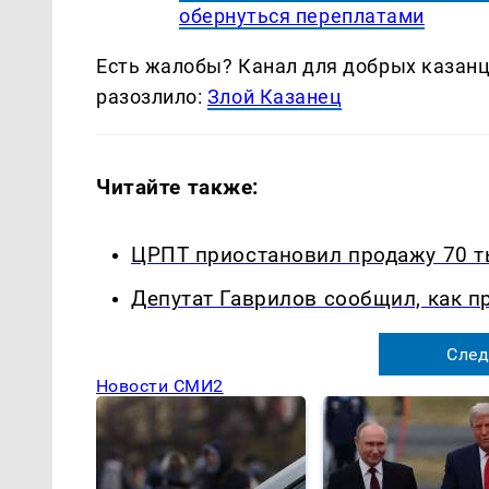
обернуться переплатами
Есть жалобы? Канал для добрых казанце
разозлило:
Злой Казанец
Читайте также:
ЦРПТ приостановил продажу 70 т
Депутат Гаврилов сообщил, как п
След
Новости СМИ2