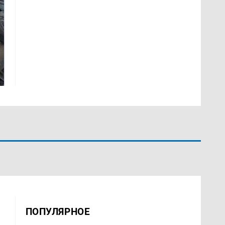
На Урале из казны
Не ешьте эту
были украдены 18
готовую еду из
миллионов рублей
магазина: список
ПОПУЛЯРНОЕ