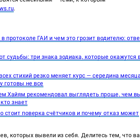
ws.ru
.
 в протоколе ГАИ и чем это грозит водителю: отве
от судьбы: три знака зодиака, которые окажутся 
 всех стихий резко меняет курс — середина месяц
у готовы не все
чем Хайям рекомендовал выглядеть проще, чем в
 кто знает
о стоит поверка счётчиков и почему отказ может
в, которых вывели из себя. Делитеcь тем, что ва