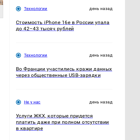
Технологии
день назад
Стоимость iPhone 16e в России упала
до 42–43 тысяч рублей
Технологии
день назад
Во Франции участились кражи данных
через общественные USB-зарядки
Не у нас
день назад
Услуги ЖКХ, которые придется
платить даже при полном отсутствии
в квартире