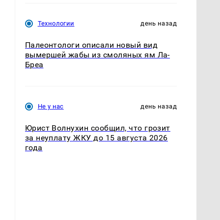
Технологии
день назад
Палеонтологи описали новый вид
вымершей жабы из смоляных ям Ла-
Бреа
.
Не у нас
день назад
Юрист Волнухин сообщил, что грозит
за неуплату ЖКУ до 15 августа 2026
года