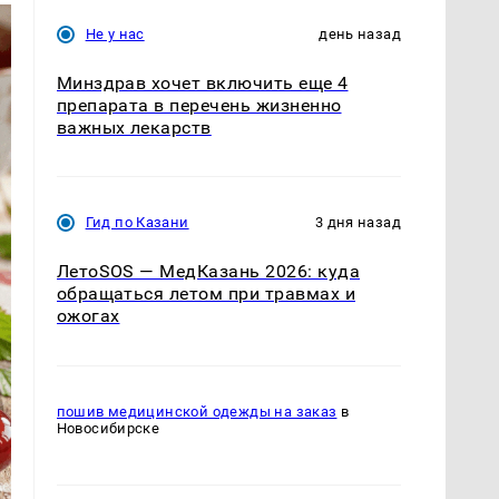
Не у нас
день назад
Минздрав хочет включить еще 4
препарата в перечень жизненно
важных лекарств
Гид по Казани
3 дня назад
ЛетоSOS — МедКазань 2026: куда
обращаться летом при травмах и
ожогах
пошив медицинской одежды на заказ
в
Новосибирске