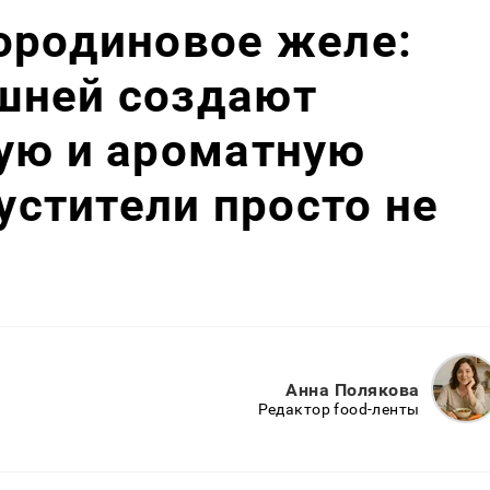
ородиновое желе:
шней создают
ую и ароматную
густители просто не
Анна Полякова
Редактор food-ленты