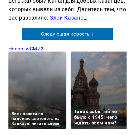
Есть жалобы? Канал для добрых казанцев,
которых вывели из себя. Делитеcь тем, что
вас разозлило:
Злой Казанец
Следующая новость ↓
Новости СМИ2
Таких событий не
Все новости по
было с 1945: чего
падению вертолета на
ждать всем нам?
Кавказе: читать здесь