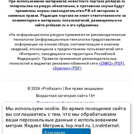
При использовании материалов новостного портала prokazan.ru
гиперссылка на ресурс обязательна, в противном случае будут
применены нормы законодательства РФ об авторских и
смежных правах. Редакция портала не несет ответственности за
комментарии и материалы пользователей, размещенные на
сайте prokazan.ru и его субдоменах.
«На информационном ресурсе применяются рекомендательные
технологии (информационные технологии предоставления
информации на основе сбора, систематизации и анализа
сведений, относящихся к предпочтениям пользователей сети
«Интернет», находящихся на территории Российской
Федерации)». Правила применения рекомендательных
технологий в виджетах рекламно-обменной сети
«СМИ2» (PDF)
,
«Sparrow» (PDF)
© 2026 «ProKazan» | Все права защищены
Возрастная категория сайта 16+
Политика конфиденциальности
Мы используем cookie. Во время посещения сайта
вы соглашаетесь с тем, что мы обрабатываем
ваши персональные данные с использованием
обработка от тараканов горячим паром
метрик Яндекс Метрика, top.mail.ru, LiveInternet.
уменьшить обручальное кольцо цена
в Москве
Я согласен