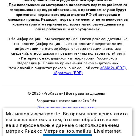
Электронная почта редакции: news@prokazan.ru
При использовании материалов новостного портала prokazan.ru
гиперссылка на ресурс обязательна, в противном случае будут
применены нормы законодательства РФ об авторских и
смежных правах. Редакция портала не несет ответственности за
комментарии и материалы пользователей, размещенные на
сайте prokazan.ru и его субдоменах.
«На информационном ресурсе применяются рекомендательные
технологии (информационные технологии предоставления
информации на основе сбора, систематизации и анализа
сведений, относящихся к предпочтениям пользователей сети
«Интернет», находящихся на территории Российской
Федерации)». Правила применения рекомендательных
технологий в виджетах рекламно-обменной сети
«СМИ2» (PDF)
,
«Sparrow» (PDF)
© 2026 «ProKazan» | Все права защищены
Возрастная категория сайта 16+
Политика конфиденциальности
Мы используем cookie. Во время посещения сайта
вы соглашаетесь с тем, что мы обрабатываем
ваши персональные данные с использованием
вывести плесень в ванной
метрик Яндекс Метрика, top.mail.ru, LiveInternet.