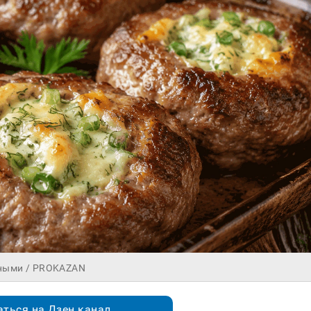
чными / PROKAZAN
ться на Дзен.канал