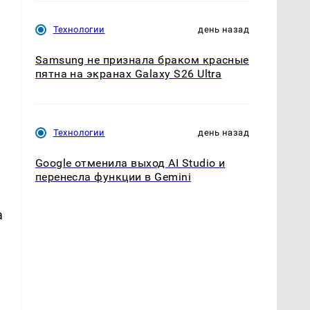
Технологии
день назад
Samsung не признала браком красные
пятна на экранах Galaxy S26 Ultra
Технологии
день назад
Google отменила выход AI Studio и
перенесла функции в Gemini
а