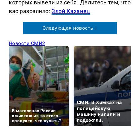
которых вывели из себя. Делитеcь тем, что
вас разозлило:
Злой Казанец
Следующая новость ↓
Новости СМИ2
СМИ: В Химках на
полицейскую
В магазинах России
машину напали и
ажиотаж из-за этого
подожгли.
продукта: что купить?