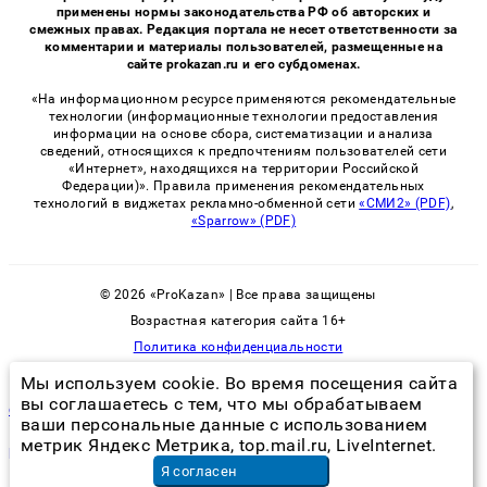
применены нормы законодательства РФ об авторских и
смежных правах. Редакция портала не несет ответственности за
комментарии и материалы пользователей, размещенные на
сайте prokazan.ru и его субдоменах.
«На информационном ресурсе применяются рекомендательные
технологии (информационные технологии предоставления
информации на основе сбора, систематизации и анализа
сведений, относящихся к предпочтениям пользователей сети
«Интернет», находящихся на территории Российской
Федерации)». Правила применения рекомендательных
технологий в виджетах рекламно-обменной сети
«СМИ2» (PDF)
,
«Sparrow» (PDF)
© 2026 «ProKazan» | Все права защищены
Возрастная категория сайта 16+
Политика конфиденциальности
Мы используем cookie. Во время посещения сайта
вы соглашаетесь с тем, что мы обрабатываем
служба по уничтожению насекомых
ваши персональные данные с использованием
метрик Яндекс Метрика, top.mail.ru, LiveInternet.
расценки на кровельные работы металлочерепица
в
Екатеринбурге
Я согласен