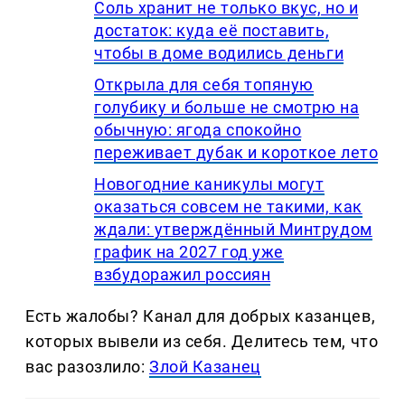
Соль хранит не только вкус, но и
достаток: куда её поставить,
чтобы в доме водились деньги
Открыла для себя топяную
голубику и больше не смотрю на
обычную: ягода спокойно
переживает дубак и короткое лето
Новогодние каникулы могут
оказаться совсем не такими, как
ждали: утверждённый Минтрудом
график на 2027 год уже
взбудоражил россиян
Есть жалобы? Канал для добрых казанцев,
которых вывели из себя. Делитеcь тем, что
вас разозлило:
Злой Казанец