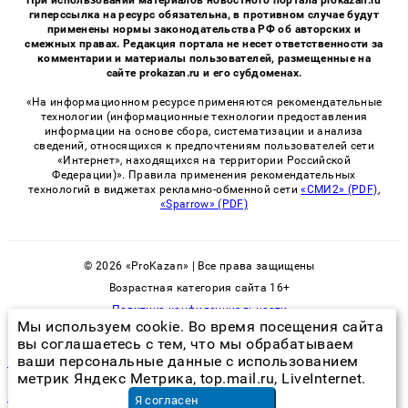
гиперссылка на ресурс обязательна, в противном случае будут
применены нормы законодательства РФ об авторских и
смежных правах. Редакция портала не несет ответственности за
комментарии и материалы пользователей, размещенные на
сайте prokazan.ru и его субдоменах.
«На информационном ресурсе применяются рекомендательные
технологии (информационные технологии предоставления
информации на основе сбора, систематизации и анализа
сведений, относящихся к предпочтениям пользователей сети
«Интернет», находящихся на территории Российской
Федерации)». Правила применения рекомендательных
технологий в виджетах рекламно-обменной сети
«СМИ2» (PDF)
,
«Sparrow» (PDF)
© 2026 «ProKazan» | Все права защищены
Возрастная категория сайта 16+
Политика конфиденциальности
Мы используем cookie. Во время посещения сайта
вы соглашаетесь с тем, что мы обрабатываем
ваши персональные данные с использованием
после обработки от тараканов что делать
метрик Яндекс Метрика, top.mail.ru, LiveInternet.
грэпплинг для девушек
в Москве
Я согласен