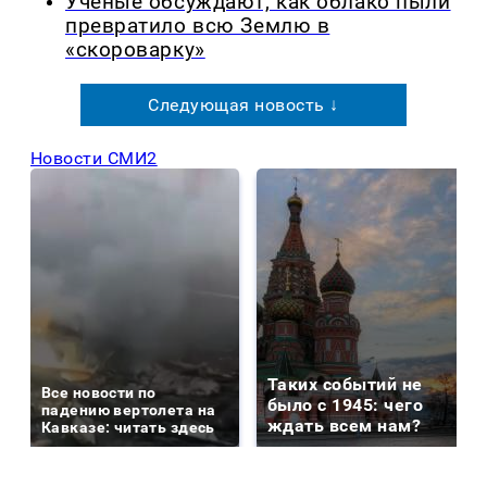
Ученые обсуждают, как облако пыли
превратило всю Землю в
«скороварку»
Следующая новость ↓
Новости СМИ2
Таких событий не
Все новости по
было с 1945: чего
падению вертолета на
ждать всем нам?
Кавказе: читать здесь