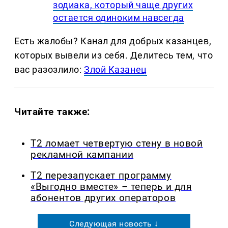
зодиака, который чаще других
остается одиноким навсегда
Есть жалобы? Канал для добрых казанцев,
которых вывели из себя. Делитеcь тем, что
вас разозлило:
Злой Казанец
Читайте также:
Т2 ломает четвертую стену в новой
рекламной кампании
Т2 перезапускает программу
«Выгодно вместе» – теперь и для
абонентов других операторов
Следующая новость ↓