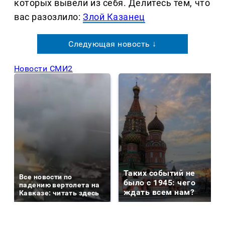
которых вывели из себя. Делитеcь тем, что
вас разозлило:
Злой Казанец
Следующая новость ↓
Новости СМИ2
Таких событий не
Все новости по
было с 1945: чего
падению вертолета на
ждать всем нам?
Кавказе: читать здесь