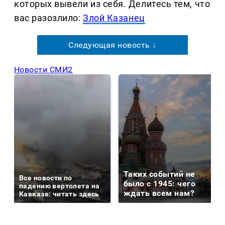
которых вывели из себя. Делитеcь тем, что
вас разозлило:
Злой Казанец
Следующая новость ↓
Новости СМИ2
Таких событий не
Все новости по
было с 1945: чего
падению вертолета на
ждать всем нам?
Кавказе: читать здесь