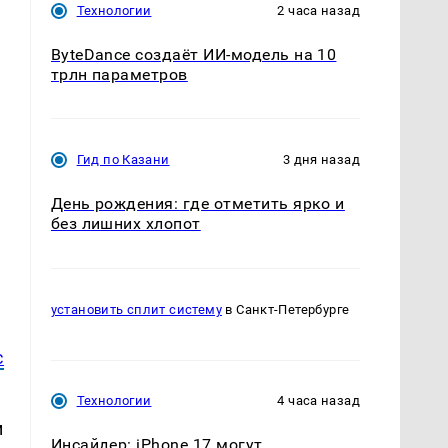
Технологии
2 часа назад
ByteDance создаёт ИИ-модель на 10
трлн параметров
Гид по Казани
3 дня назад
День рождения: где отметить ярко и
без лишних хлопот
установить сплит систему
в Санкт-Петербурге
с
Технологии
4 часа назад
м
Инсайдер: iPhone 17 могут