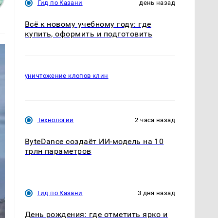
Гид по Казани
день назад
Всё к новому учебному году: где
купить, оформить и подготовить
уничтожение клопов клин
Технологии
2 часа назад
ByteDance создаёт ИИ-модель на 10
трлн параметров
Гид по Казани
3 дня назад
День рождения: где отметить ярко и