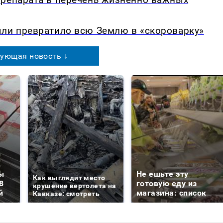
ыли превратило всю Землю в «скороварку»
ующая новость ↓
ы
Не ешьте эту
Как выглядит место
8
готовую еду из
крушение вертолета на
й
магазина: список
Кавказе: смотреть