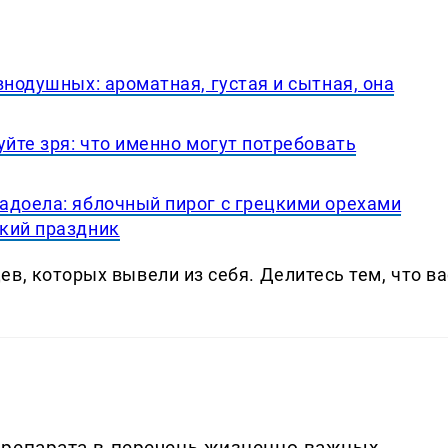
внодушных: ароматная, густая и сытная, она
уйте зря: что именно могут потребовать
адоела: яблочный пирог с грецкими орехами
кий праздник
в, которых вывели из себя. Делитеcь тем, что ва
препарата в перечень жизненно важных