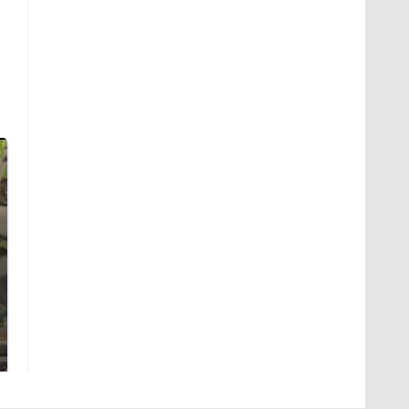
В ОАЭ произошло
Все новости по
жестокое убийство
падению вертолета на
криптомиллионера
Кавказе: читать здесь