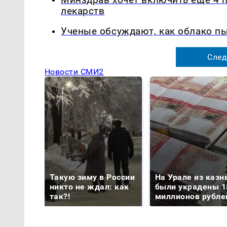
лекарств
Ученые обсуждают, как облако п
След
Новости СМИ2
Такую зиму в России
На Урале из казн
никто не ждал: как
были украдены 1
так?!
миллионов рубле