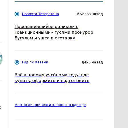
м
Новости Татарстана
5 часов назад
Прославившийся роликом с
«санкционными» гусями прокурор
Бугульмы ушел в отставку
Гид по Казани
день назад
Всё к новому учебному году: где
купить, оформить и подготовить
можно ли привезти клопов на одежде
с