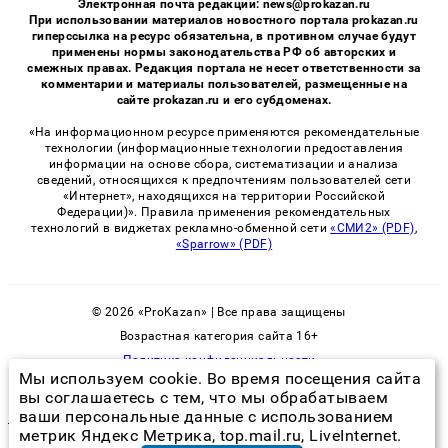
Электронная почта редакции: news@prokazan.ru
При использовании материалов новостного портала prokazan.ru
гиперссылка на ресурс обязательна, в противном случае будут
применены нормы законодательства РФ об авторских и
смежных правах. Редакция портала не несет ответственности за
комментарии и материалы пользователей, размещенные на
сайте prokazan.ru и его субдоменах.
«На информационном ресурсе применяются рекомендательные
технологии (информационные технологии предоставления
информации на основе сбора, систематизации и анализа
сведений, относящихся к предпочтениям пользователей сети
«Интернет», находящихся на территории Российской
Федерации)». Правила применения рекомендательных
технологий в виджетах рекламно-обменной сети
«СМИ2» (PDF)
,
«Sparrow» (PDF)
© 2026 «ProKazan» | Все права защищены
Возрастная категория сайта 16+
Политика конфиденциальности
Мы используем cookie. Во время посещения сайта
вы соглашаетесь с тем, что мы обрабатываем
ваши персональные данные с использованием
в погребе появился грибок белая плесень как избавиться
метрик Яндекс Метрика, top.mail.ru, LiveInternet.