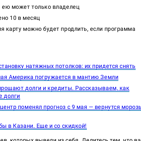
я ею может только владелец
ено 10 в месяц
я карту можно будет продлить, если программа
становку натяжных потолков: их придется снять
рная Америка погружается в мантию Земли
 прощают долги и кредиты. Рассказываем, как
е долги
центр поменял прогноз с 9 мая — вернутся мороз
бы в Казани. Еще и со скидкой!
в, которых вывели из себя. Делитеcь тем, что ва