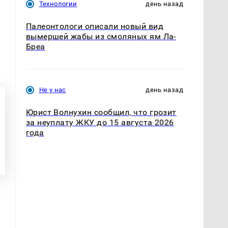
Технологии
день назад
Палеонтологи описали новый вид
вымершей жабы из смоляных ям Ла-
Бреа
Не у нас
день назад
Юрист Волнухин сообщил, что грозит
за неуплату ЖКУ до 15 августа 2026
года