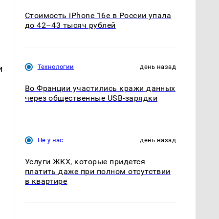
Стоимость iPhone 16e в России упала
до 42–43 тысяч рублей
Технологии
день назад
и
Во Франции участились кражи данных
через общественные USB-зарядки
Не у нас
день назад
Услуги ЖКХ, которые придется
платить даже при полном отсутствии
в квартире