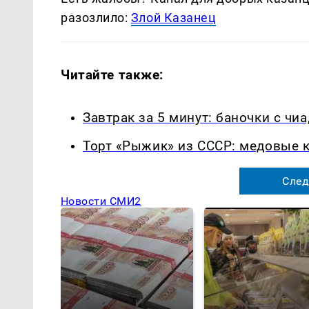
разозлило:
Злой Казанец
Читайте также:
Завтрак за 5 минут: баночки с чиа
Торт «Рыжик» из СССР: медовые к
След
Новости СМИ2