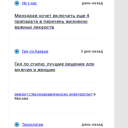
Не у нас
день назад
Минздрав хочет включить еще 4
препарата в перечень жизненно
важных лекарств
Гид по Казани
3 дня назад
Гид по стилю: лучшие решения для
мужчин и женщин
ремонт стеклокерамических электроплит
в
Москве
Технологии
день назад