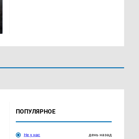
СМИ: В Химках на
полицейскую
В магазинах России
машину напали и
ажиотаж из-за этого
подожгли.
продукта: что купить?
ПОПУЛЯРНОЕ
Не у нас
день назад