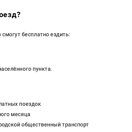
роезд?
ы смогут бесплатно ездить:
населённого пункта.
платных поездок
ного месяца
ородской общественный транспорт