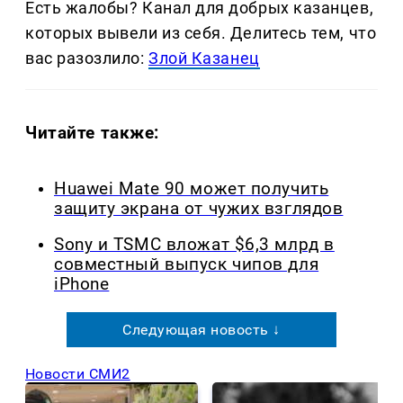
Есть жалобы? Канал для добрых казанцев,
которых вывели из себя. Делитеcь тем, что
вас разозлило:
Злой Казанец
Читайте также:
Huawei Mate 90 может получить
защиту экрана от чужих взглядов
Sony и TSMC вложат $6,3 млрд в
совместный выпуск чипов для
iPhone
Следующая новость ↓
Новости СМИ2