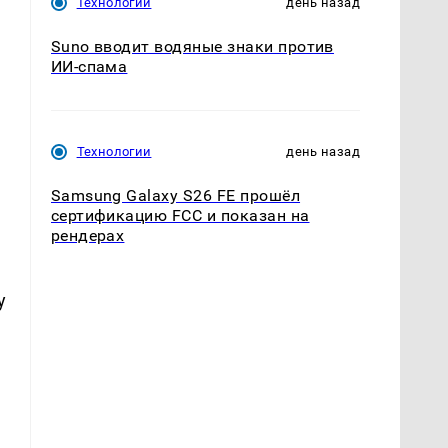
Технологии
день назад
Suno вводит водяные знаки против
ИИ-спама
Технологии
день назад
Samsung Galaxy S26 FE прошёл
сертификацию FCC и показан на
рендерах
у