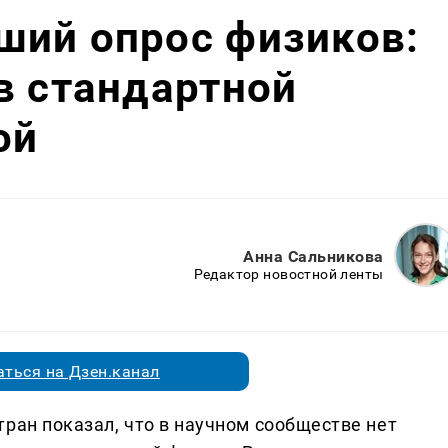
ший опрос физиков:
в стандартной
ой
Анна Сальникова
Редактор новостной ленты
ться на Дзен.канал
ран показал, что в научном сообществе нет