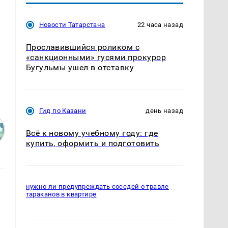
Новости Татарстана
22 часа назад
Прославившийся роликом с
«санкционными» гусями прокурор
Бугульмы ушел в отставку
Гид по Казани
день назад
Всё к новому учебному году: где
купить, оформить и подготовить
нужно ли предупреждать соседей о травле
тараканов в квартире