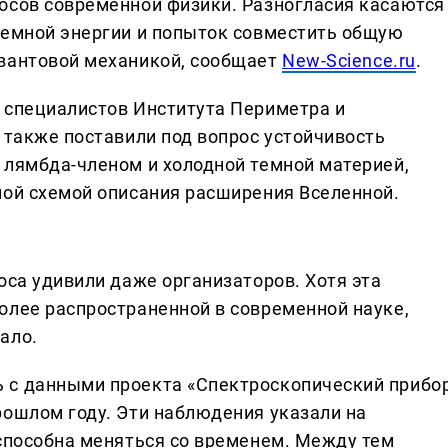
осов современной физики. Разногласия касаются
темной энергии и попыток совместить общую
квантовой механикой, сообщает
New-Science.ru
.
 специалистов Института Периметра и
 также поставили под вопрос устойчивость
 лямбда-членом и холодной темной материей,
ной схемой описания расширения Вселенной.
оса удивили даже организаторов. Хотя эта
олее распространенной в современной науке,
ало.
 с данными проекта «Спектроскопический прибо
рошлом году. Эти наблюдения указали на
 способна меняться со временем. Между тем