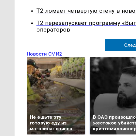
Т2 ломает четвертую стену в нов
Т2 перезапускает программу «Выг
операторов
След
Новости СМИ2
Не ешьте эту
В ОАЭ произошло
готовую еду из
жестокое убийст
магазина: список
криптомиллионе