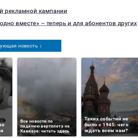
ой рекламной кампании
одно вместе» – теперь и для абонентов других
ующая новость ↓
Таких событий не
Все новости по
во
было с 1945: чего
падению вертолета на
ра
ждать всем нам?
Кавказе: читать здесь