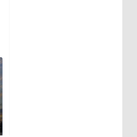
Где будет встреча
Такую зиму в России
президентов США и
никто не ждал: как
России: Европа?
так?!