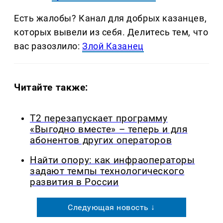
Есть жалобы? Канал для добрых казанцев,
которых вывели из себя. Делитеcь тем, что
вас разозлило:
Злой Казанец
Читайте также:
Т2 перезапускает программу
«Выгодно вместе» – теперь и для
абонентов других операторов
Найти опору: как инфраоператоры
задают темпы технологического
развития в России
Следующая новость ↓