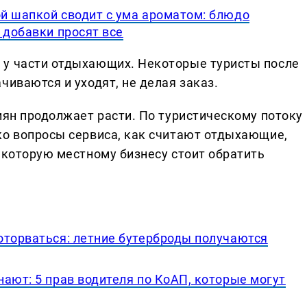
й шапкой сводит с ума ароматом: блюдо
 добавки просят все
 у части отдыхающих. Некоторые туристы после
чиваются и уходят, не делая заказ.
иян продолжает расти. По туристическому потоку
ко вопросы сервиса, как считают отдыхающие,
 которую местному бизнесу стоит обратить
оторваться: летние бутерброды получаются
ают: 5 прав водителя по КоАП, которые могут