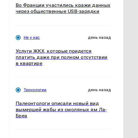
Во Франции участились кражи данных
через общественные USB-зарядки
Не у нас
день назад
Услуги ЖКХ, которые придется
платить даже при полном отсутствии
в квартире
Технологии
день назад
Палеонтологи описали новый вид
вымершей жабы из смоляных ям Ла-
Бреа