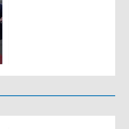
Такую зиму в России
На Урале из казны
никто не ждал: как
были украдены 18
так?!
миллионов рублей