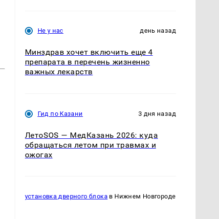
Не у нас
день назад
Минздрав хочет включить еще 4
препарата в перечень жизненно
важных лекарств
Гид по Казани
3 дня назад
ЛетоSOS — МедКазань 2026: куда
обращаться летом при травмах и
ожогах
установка дверного блока
в Нижнем Новгороде