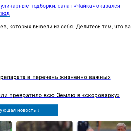
кулинарные подборки: салат «Чайка» оказался
блюд
в, которых вывели из себя. Делитеcь тем, что ва
препарата в перечень жизненно важных
ыли превратило всю Землю в «скороварку»
ующая новость ↓