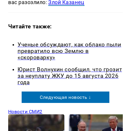
вас разозлило:
Злой Казанец
Читайте также:
Ученые обсуждают, как облако пыли
превратило всю Землю в
«скороварку»
Юрист Волнухин сообщил, что грозит
за неуплату ЖКУ до 15 августа 2026
года
Следующая новость ↓
Новости СМИ2