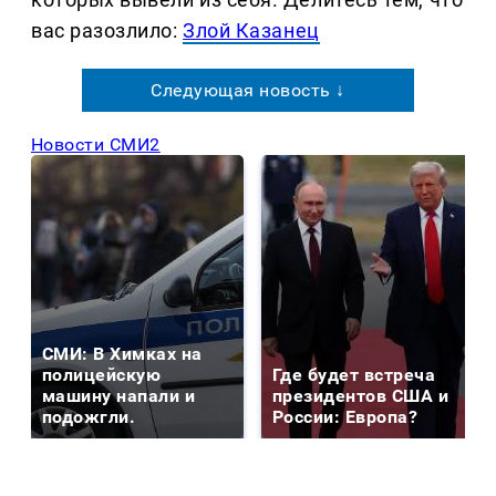
вас разозлило:
Злой Казанец
Следующая новость ↓
Новости СМИ2
СМИ: В Химках на
полицейскую
Где будет встреча
машину напали и
президентов США и
подожгли.
России: Европа?