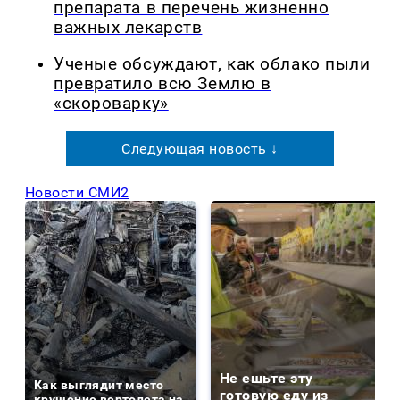
препарата в перечень жизненно
важных лекарств
Ученые обсуждают, как облако пыли
превратило всю Землю в
«скороварку»
Следующая новость ↓
Новости СМИ2
Не ешьте эту
Как выглядит место
готовую еду из
крушение вертолета на