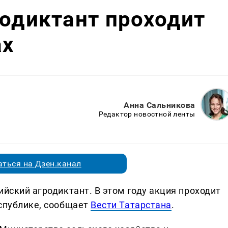
родиктант проходит
ах
Анна Сальникова
Редактор новостной ленты
ться на Дзен.канал
ийский агродиктант. В этом году акция проходит
еспублике, сообщает
Вести Татарстана
.