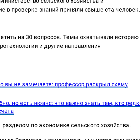
Министерство сельского хозяйства и
ие в проверке знаний приняли свыше ста человек
ветить на 30 вопросов. Темы охватывали историю
ротехнологии и другие направления
его вы не замечаете: профессор раскрыл схему
но, но есть нюанс: что важно знать тем, кто редк
счёта
и разделом по экономике сельского хозяйства.