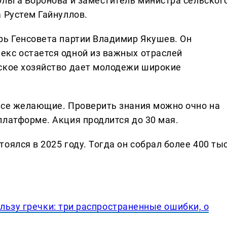
Ольга Воронова и заместитель министра сельског
 Рустем Гайнуллов.
рь Генсовета партии Владимир Якушев. Он
кс остается одной из важных отраслей
ское хозяйство дает молодежи широкие
все желающие. Проверить знания можно очно на
платформе. Акция продлится до 30 мая.
оялся в 2025 году. Тогда он собрал более 400 тыс
льзу гречки: три распространенные ошибки, о