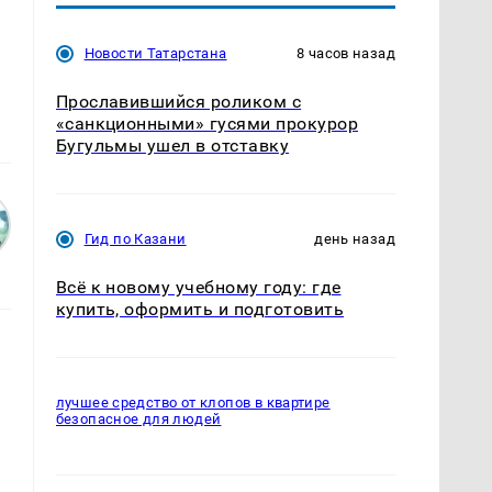
Новости Татарстана
8 часов назад
Прославившийся роликом с
«санкционными» гусями прокурор
Бугульмы ушел в отставку
Гид по Казани
день назад
Всё к новому учебному году: где
купить, оформить и подготовить
лучшее средство от клопов в квартире
безопасное для людей