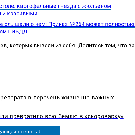
 столе: картофельные гнезда с жюльеном
 и красивыми
не слышали о нем: Приказ №264 может полностью
ором ГИБДД
в, которых вывели из себя. Делитеcь тем, что ва
препарата в перечень жизненно важных
ыли превратило всю Землю в «скороварку»
ующая новость ↓