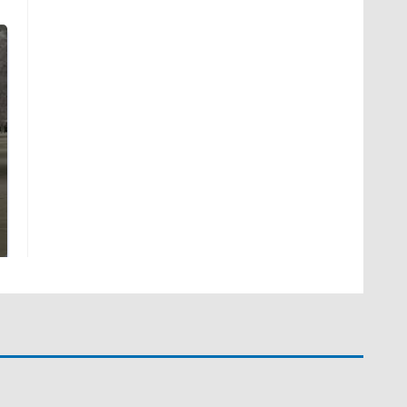
На Урале из казны
Как выглядит место
были украдены 18
крушение вертолета на
миллионов рублей
Кавказе: смотреть