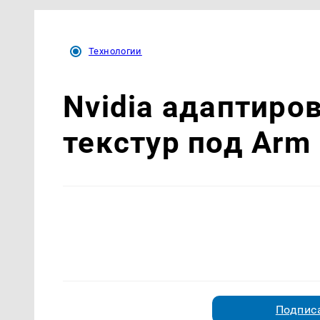
Технологии
Nvidia адаптиро
текстур под Arm 
Подписа