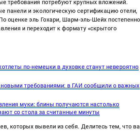
вые требования потребуют крупных вложений.
ые панели и экологическую сертификацию отели,
 По оценке эль Гохари, Шарм-эль-Шейх постепенн
авления и переходит к формату «скрытого
 котлеты по-немецки в духовке станут невероятно
с новыми требованиями: в ГАИ сообщили о важных
вления муки: блины получаются настолько
зают со стола за считанные минуты
в, которых вывели из себя. Делитеcь тем, что ва