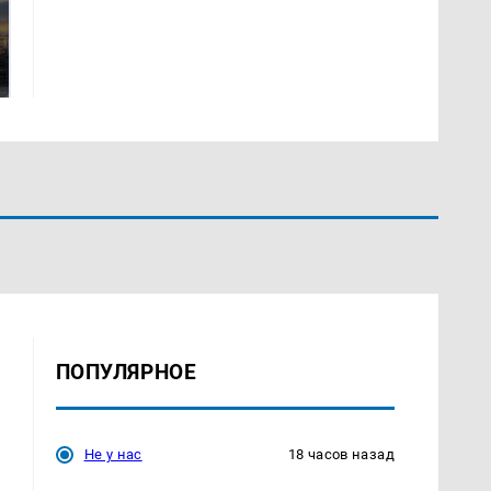
СМИ: В Химках на
полицейскую
В магазинах России
машину напали и
ажиотаж из-за этого
подожгли.
продукта: что купить?
ПОПУЛЯРНОЕ
Не у нас
18 часов назад