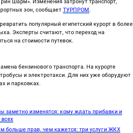
рин Шарм». Изменения затронут транспорт,
урортных зон, сообщает
ТУРПРОМ
.
ревратить популярный египетский курорт в более
ыха. Эксперты считают, что переход на
ться на стоимости путевок.
замена бензинового транспорта. На курорте
тробусы и электротакси. Для них уже оборудуют
ах и парковках.
ты заметно изменятся: кому ждать прибавки и
 всех
 больше прав, чем кажется: три услуги ЖКХ