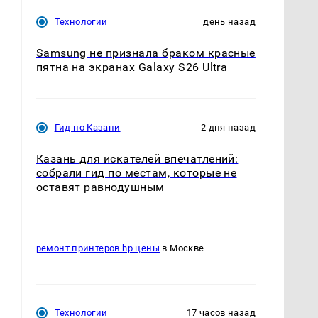
Технологии
день назад
Samsung не признала браком красные
пятна на экранах Galaxy S26 Ultra
Гид по Казани
2 дня назад
Казань для искателей впечатлений:
собрали гид по местам, которые не
оставят равнодушным
ремонт принтеров hp цены
в Москве
Технологии
17 часов назад