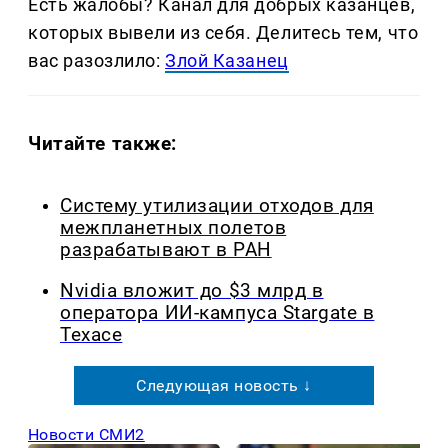
Есть жалобы? Канал для добрых казанцев,
которых вывели из себя. Делитеcь тем, что
вас разозлило:
Злой Казанец
Читайте также:
Систему утилизации отходов для
межпланетных полетов
разрабатывают в РАН
Nvidia вложит до $3 млрд в
оператора ИИ-кампуса Stargate в
Техасе
Следующая новость ↓
Новости СМИ2