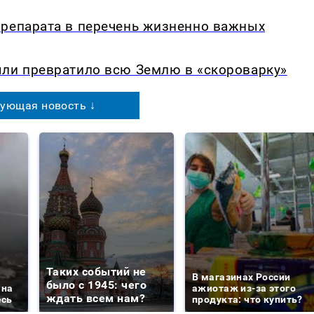
препарата в перечень жизненно важных
ыли превратило всю Землю в «скороварку»
ующая новость ↓
Таких событий не
В магазинах России
было с 1945: чего
 на
ажиотаж из-за этого
ждать всем нам?
есь
продукта: что купить?