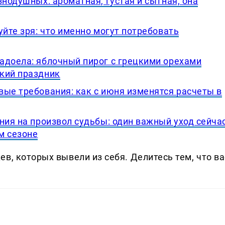
внодушных: ароматная, густая и сытная, она
уйте зря: что именно могут потребовать
адоела: яблочный пирог с грецкими орехами
кий праздник
вые требования: как с июня изменятся расчеты в
ния на произвол судьбы: один важный уход сейча
м сезоне
в, которых вывели из себя. Делитеcь тем, что ва