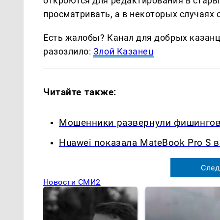
откроются для редактирования в стары
просматривать, а в некоторых случаях 
Есть жалобы? Канал для добрых казанце
разозлило:
Злой Казанец
Читайте также:
Мошенники развернули фишинговы
Huawei показала MateBook Pro S 
След
Новости СМИ2