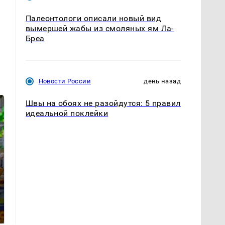
Палеонтологи описали новый вид
вымершей жабы из смоляных ям Ла-
Бреа
Новости России
день назад
Швы на обоях не разойдутся: 5 правил
идеальной поклейки
СМИ: В Химках на
полицейскую
Где будет встреча
машину напали и
президентов США и
подожгли.
России: Европа?