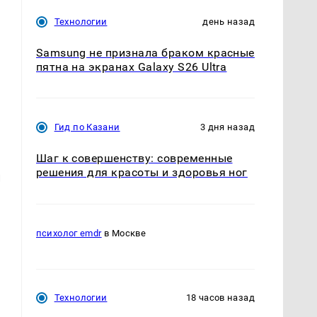
Технологии
день назад
Samsung не признала браком красные
пятна на экранах Galaxy S26 Ultra
Гид по Казани
3 дня назад
Шаг к совершенству: современные
решения для красоты и здоровья ног
и
психолог emdr
в Москве
Технологии
18 часов назад