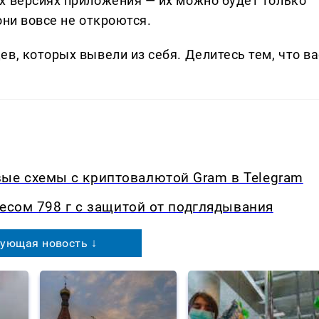
х версиях приложения — их можно будет только
они вовсе не откроются.
в, которых вывели из себя. Делитеcь тем, что ва
е схемы с криптовалютой Gram в Telegram
весом 798 г с защитой от подглядывания
ующая новость ↓