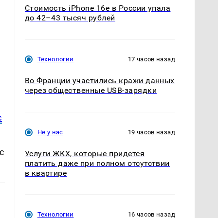
Стоимость iPhone 16e в России упала
до 42–43 тысяч рублей
Технологии
17 часов назад
Во Франции участились кражи данных
через общественные USB-зарядки
с
Не у нас
19 часов назад
с
Услуги ЖКХ, которые придется
платить даже при полном отсутствии
в квартире
Технологии
16 часов назад