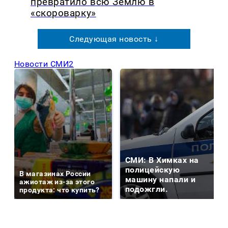
превратило всю Землю в
«скороварку»
Следующая новость ↓
Новости СМИ2
СМИ: В Химках на
полицейскую
В магазинах России
машину напали и
ажиотаж из-за этого
подожгли.
продукта: что купить?