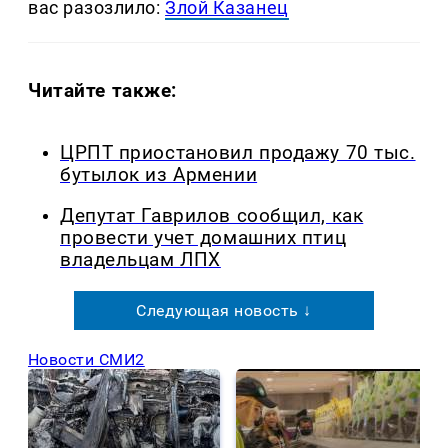
вас разозлило:
Злой Казанец
Читайте также:
ЦРПТ приостановил продажу 70 тыс.
бутылок из Армении
Депутат Гаврилов сообщил, как
провести учет домашних птиц
владельцам ЛПХ
Следующая новость ↓
Новости СМИ2