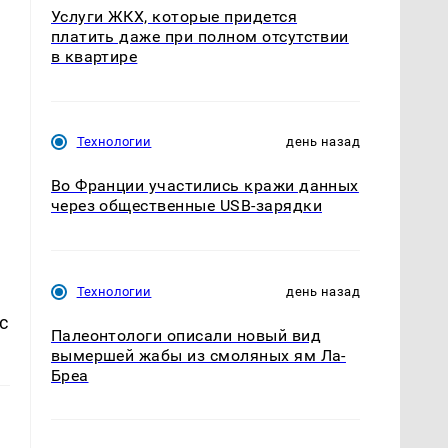
Услуги ЖКХ, которые придется
платить даже при полном отсутствии
в квартире
Технологии
день назад
Во Франции участились кражи данных
через общественные USB-зарядки
Технологии
день назад
с
Палеонтологи описали новый вид
вымершей жабы из смоляных ям Ла-
Бреа