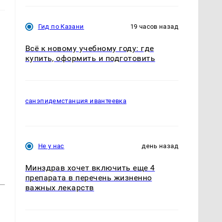
Гид по Казани
19 часов назад
Всё к новому учебному году: где
купить, оформить и подготовить
санэпидемстанция ивантеевка
Не у нас
день назад
Минздрав хочет включить еще 4
препарата в перечень жизненно
важных лекарств