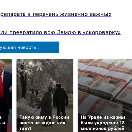
препарата в перечень жизненно важных
ыли превратило всю Землю в «скороварку»
ующая новость ↓
а
Такую зиму в России
На Урале из казны
 и
никто не ждал: как
были украдены 18
так?!
миллионов рублей