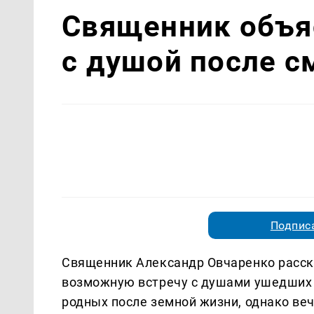
Священник объяс
с душой после с
Подписа
Священник Александр Овчаренко расск
возможную встречу с душами ушедших б
родных после земной жизни, однако ве