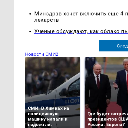
Минздрав хочет включить еще 4 
лекарств
Ученые обсуждают, как облако п
След
Новости СМИ2
СМИ: В Химках на
полицейскую
Где будет встреч
машину напали и
президентов США
подожгли.
России: Европа?