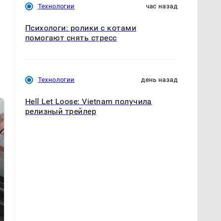
Технологии
час назад
Психологи: ролики с котами
помогают снять стресс
Технологии
день назад
Hell Let Loose: Vietnam получила
релизный трейлер
Таких событий не
Все новости по
было с 1945: чего
падению вертолета на
ждать всем нам?
Кавказе: читать здесь