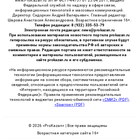
www.ProKazan.ru ЭЛ № ФС77-44757 от 25.04.2011, выдано
Федеральной службой по надзору в сфере связи,
информационных технологий и массовых коммуникаций.
Директор: Сидоркин Андрей Валерьевич. Главный редактор:
Шарова Анастасия Александровна. Возрастное ограничение 16+.
Телефон редакции: 8 (922) 335-53-79
Электронная почта редакции: news@prokazan.ru
При использовании материалов новостного портала prokazan.ru
гиперссылка на ресурс обязательна, в противном случае будут
применены нормы законодательства РФ об авторских и
смежных правах. Редакция портала не несет ответственности за
комментарии и материалы пользователей, размещенные на
сайте prokazan.ru и его субдоменах.
«На информационном ресурсе применяются рекомендательные
технологии (информационные технологии предоставления
информации на основе сбора, систематизации и анализа
сведений, относящихся к предпочтениям пользователей сети
«Интернет», находящихся на территории Российской
Федерации)». Правила применения рекомендательных
технологий в виджетах рекламно-обменной сети
«СМИ2» (PDF)
,
«Sparrow» (PDF)
© 2026 «ProKazan» | Все права защищены
Возрастная категория сайта 16+