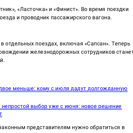
тник», «Ласточка» и «Финист». Во время поездки
оезда и проводник пассажирского вагона.
 в отдельных поездах, включая «Сапсан». Теперь
ровождении железнодорожных сотрудников стане
й.
вдвое меньше: кому с июля дадут долгожданную
 непростой выбор уже с июня: новое решение
т
 законным представителям нужно обратиться в