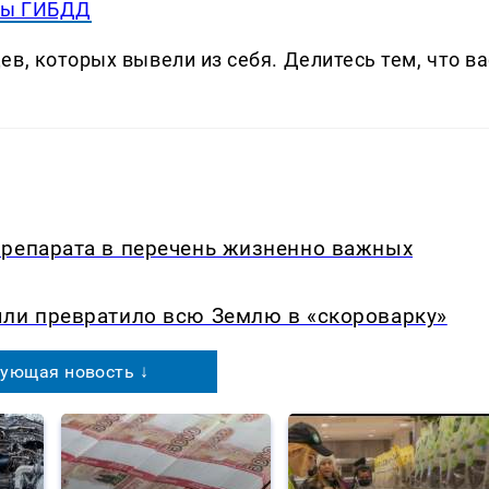
ры ГИБДД
в, которых вывели из себя. Делитеcь тем, что ва
препарата в перечень жизненно важных
ыли превратило всю Землю в «скороварку»
ующая новость ↓