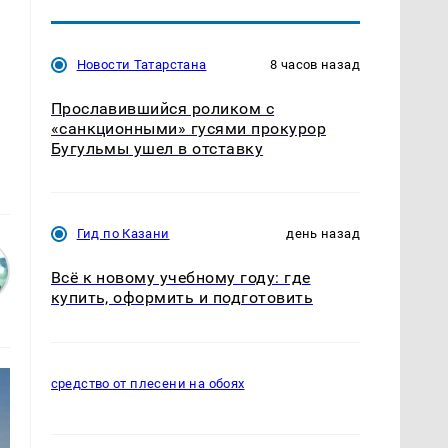
Новости Татарстана
8 часов назад
Прославившийся роликом с
«санкционными» гусями прокурор
Бугульмы ушел в отставку
Гид по Казани
день назад
Всё к новому учебному году: где
купить, оформить и подготовить
средство от плесени на обоях