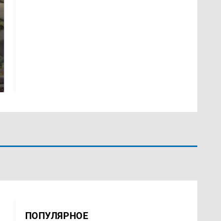
В ОАЭ произошло
Все новости по
жестокое убийство
падению вертолета на
криптомиллионера
Кавказе: читать здесь
ПОПУЛЯРНОЕ