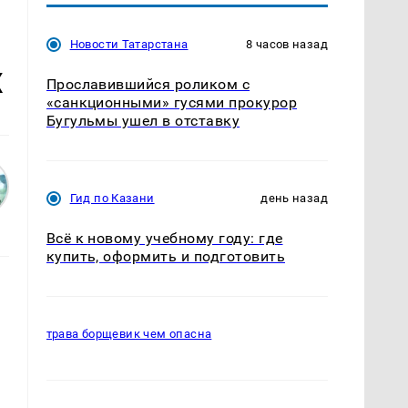
Новости Татарстана
8 часов назад
х
Прославившийся роликом с
«санкционными» гусями прокурор
Бугульмы ушел в отставку
Гид по Казани
день назад
Всё к новому учебному году: где
купить, оформить и подготовить
трава борщевик чем опасна