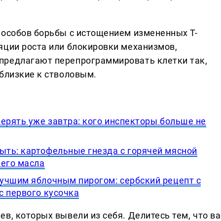
пособов борьбы с истощением измененных Т-
яции роста или блокировки механизмов,
предлагают перепрограммировать клетки так,
 близкие к стволовым.
ерять уже завтра: кого инспекторы больше не
ть: картофельные гнезда с горячей мясной
него масла
учшим яблочным пирогом: сербский рецепт с
с первого кусочка
в, которых вывели из себя. Делитеcь тем, что ва