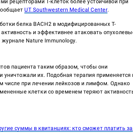
ми рецепторами Т-клеток более устойчивой при
 сообщает
UT Southwestern Medical Center
.
ботки белка BACH2 в модифицированных Т-
 активность и эффективнее атаковать опухолевы
 журнале Nature Immunology.
тов пациента таким образом, чтобы они
и уничтожали их. Подобная терапия применяется 
ом числе при лечении лейкозов и лимфом. Однако
змененные клетки со временем теряют активност
ругие суммы в квитанциях: кто сможет платить за