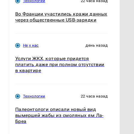
Технологии
22 часа назад
Во Франции участились кражи данных
через общественные USB-зарядки
Не у нас
день назад
Услуги ЖКХ, которые придется
платить даже при полном отсутствии
в квартире
Технологии
22 часа назад
Палеонтологи описали новый вид
вымершей жабы из смоляных ям Ла-
Бреа