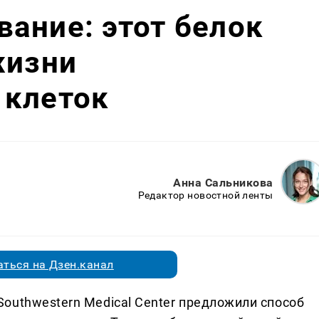
ание: этот белок
жизни
 клеток
Анна Сальникова
Редактор новостной ленты
ться на Дзен.канал
outhwestern Medical Center предложили способ