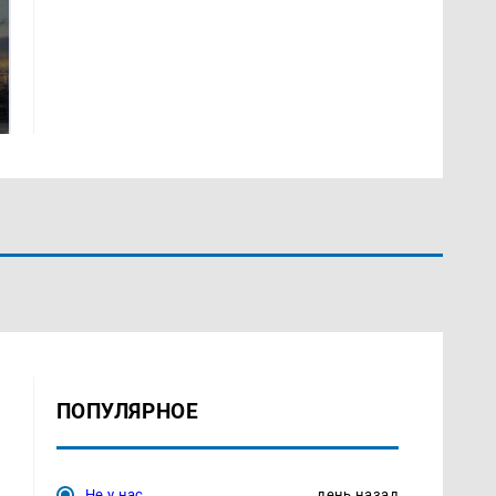
СМИ: В Химках на
полицейскую
В магазинах России
машину напали и
ажиотаж из-за этого
подожгли.
продукта: что купить?
ПОПУЛЯРНОЕ
Не у нас
день назад