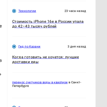
Технологии
23 часа назад
Стоимость iPhone 16e в России упала
е
до 42–43 тысяч рублей
Гид по Казани
3 дня назад
Когда готовить не хочется: лучшие
в
доставки еды
ь
перенос счетчиков воды в квартире
в Санкт-
Петербурге