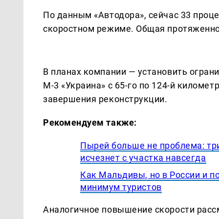
По данным «Автодора», сейчас 33 проц
скоростном режиме. Общая протяженнос
В планах компании — установить ограни
М-3 «Украина» с 65-го по 124-й киломе
завершения реконструкции.
Рекомендуем также:
Пырей больше не проблема: три
исчезнет с участка навсегда
Как Мальдивы, но в России и п
минимум туристов
Аналогичное повышение скорости рассма