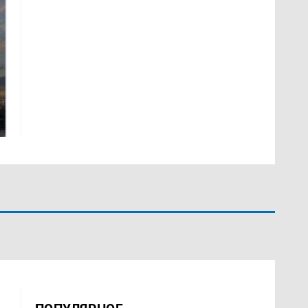
СМИ: В Химках на
полицейскую
В магазинах России
машину напали и
ажиотаж из-за этого
подожгли.
продукта: что купить?