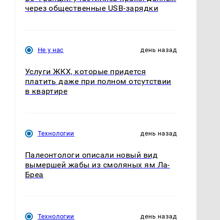
через общественные USB-зарядки
Не у нас
день назад
Услуги ЖКХ, которые придется
платить даже при полном отсутствии
в квартире
Технологии
день назад
Палеонтологи описали новый вид
вымершей жабы из смоляных ям Ла-
Бреа
Технологии
день назад
г