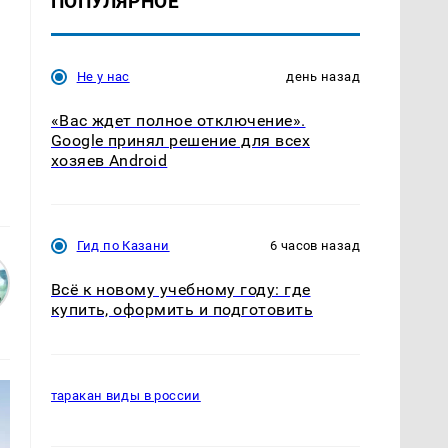
ПОПУЛЯРНОЕ
Не у нас
день назад
«Вас ждет полное отключение».
Google принял решение для всех
хозяев Android
Гид по Казани
6 часов назад
Всё к новому учебному году: где
купить, оформить и подготовить
таракан виды в россии