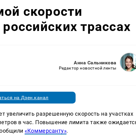
мой скорости
х российских трассах
Анна Сальникова
Редактор новостной ленты
ться на Дзен.канал
жет увеличить разрешенную скорость на участках
метров в час. Повышение лимита также ожидаетс
 сообщили
«Коммерсанту»
.