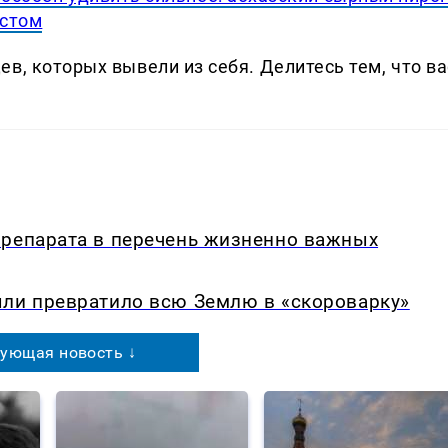
естом
в, которых вывели из себя. Делитеcь тем, что ва
препарата в перечень жизненно важных
ыли превратило всю Землю в «скороварку»
ующая новость ↓