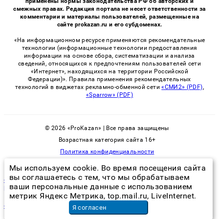
применены нормы законодательства РФ об авторских и
смежных правах. Редакция портала не несет ответственности за
комментарии и материалы пользователей, размещенные на
сайте prokazan.ru и его субдоменах.
«На информационном ресурсе применяются рекомендательные
технологии (информационные технологии предоставления
информации на основе сбора, систематизации и анализа
сведений, относящихся к предпочтениям пользователей сети
«Интернет», находящихся на территории Российской
Федерации)». Правила применения рекомендательных
технологий в виджетах рекламно-обменной сети
«СМИ2» (PDF)
,
«Sparrow» (PDF)
© 2026 «ProKazan» | Все права защищены
Возрастная категория сайта 16+
Политика конфиденциальности
Мы используем cookie. Во время посещения сайта
вы соглашаетесь с тем, что мы обрабатываем
от тараканов борная кислота и яйцо как приготовить шарики
ваши персональные данные с использованием
рецепт в домашних условиях
метрик Яндекс Метрика, top.mail.ru, LiveInternet.
обшивка мдф панелями
в Казани
Я согласен