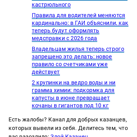
кастрюльного
Правила для водителей меняются
кардинально: в ГАИ объяснили, как
теперь будут оформлять
медсправки с 2026 года
Владельцам жилья теперь строго
запрещено это делать: новое
правило со счетчиками уже
действует
2 крупинки на ведро воды и ни
грамма химии: подкормка для
капусты в июне превращает
кочаны в гигантов под 10 кг
Есть жалобы? Канал для добрых казанцев,
которых вывели из себя. Делитеcь тем, что
вас разозлило:
Злой Казанец