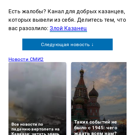
Есть жалобы? Канал для добрых казанцев,
которых вывели из себя. Делитеcь тем, что
вас разозлило:
Злой Казанец
Следующая новость ↓
Новости СМИ2
Таких событий не
Все новости по
было с 1945: чего
падению вертолета на
ждать всем нам?
Кавказе: читать здесь